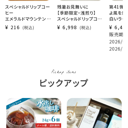
スペシャルドリップコー
残暑お見舞いに
第41弾
ヒー
【季節限定・浅煎り】
よ風を感
エメラルドマウンテン 1
スペシャルドリップコー
白いラク
杯分
ヒー
36杯ギフ
¥
¥
¥
216
6,998
6,48
税込
税込
第41弾 雨あがりのじか
Qグレー
販売期
ん 36杯ギフトセット -
シャルテ
2026/04
驟雨 -
使用
2026/10
コスタリカ ケブラダ・グ
挽きたて
ランデ農園
リップコ
Pickup items
ピックアップ