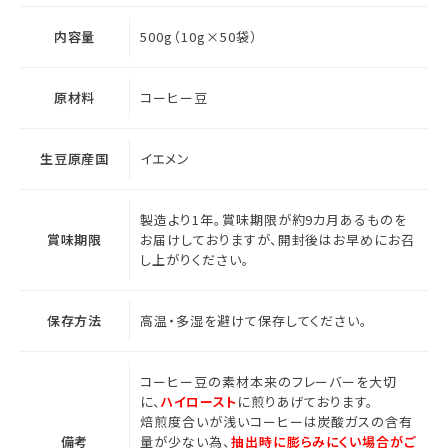
内容量
500g（10g×50袋）
原材料
コーヒー豆
生豆原産国
イエメン
製造より1年。賞味期限が約9カ月あるものを
賞味期限
お届けしておりますが、開封後はお早めにお召
し上がりください。
保存方法
高温・多湿を避けて保存してください。
コーヒー豆の素材本来のフレーバーを大切
に、
ハイロースト
に煎りあげております。
焙煎度合いが浅いコーヒーは炭酸ガスの含有
備考
量が少ない為、
抽出時に膨らみにくい場合がご