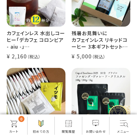
カフェインレス 水出しコー
残暑お見舞いに
ヒー「デカフェ コロンビア
カフェインレス リキッドコ
- aiu -」
ーヒー 3本ギフトセット
24g×6個（約12杯分）
クラッシュド デカフェ ゼリ
2,160
5,000
マウンテンウォータープロ
ー 1本
セス カフェインレスコーヒ
デカフェ オレベース【無
ー豆100%使用 メール便
糖】1本
でお届け
デカフェ アイスコーヒー 1
本
0
【数量限定再販】
【数量限定】グランクリュコ