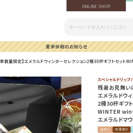
ONLINE SHOP
一部地域への配送遅延のご案内
数量限定】エメラルドウィンターセレクション2種30杯ギフトセットWINTER 
スペシャルドリップ
残暑お見舞い
エメラルドウィ
2種30杯ギフ
WINTER win
エメラルドマウ
浅煎り
中深煎り