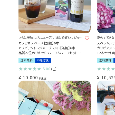
さらに美味しくリニューアル！まとめ買いにぴった
夏のすてきな
りなリキッドコーヒーセット
カフェオレ ベース【加糖】6本
スペシャル
カリビアントレジャーブレンド【無糖】6本
カリビアントレ
品質本位のリキッド・ハーフ＆ハーフセット
12本セット(l)
送料無料 合計12本(l)
送料無料
お急ぎ便
送料無料
5.00
（1）
¥
10,000
¥
10,52
税込