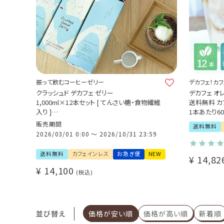
振って飲むコーヒーゼリー
デカフェ！カフ
クラッシュド デカフェ ゼリー
デカフェ オレ
1,000ml×12本セット [ てんさい糖・食物繊維
送料無料 カ
入り ]
1本あたり60
カフェインレス コーヒー ノンカフェイン 送料
瓶タイプ 4~
販売期間
送料無料
無料
北海道産て
2026/03/01 0:00
〜
2026/10/31 23:59
飲むゼリー 良く振ってお召し上がり下さい(l)
カフェイン
濃縮タイプ 
送料無料
カフェインレス
お急ぎ便
NEW
¥
14,82
無着色 高品
¥
14,100
税込
並び替え
価格が安い順
価格が高い順
新着順