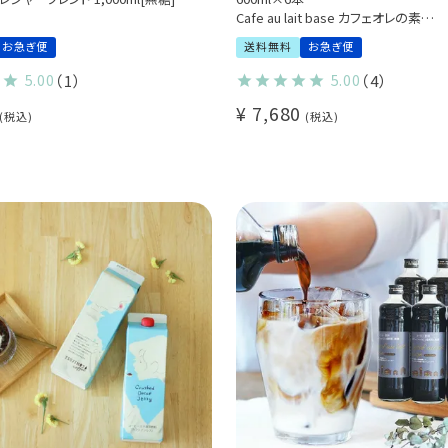
Cafe au lait base カフェオレの素
リキッドコーヒー
お急ぎ便
送料無料
お急ぎ便
てんさい糖使用 自家焙煎
豆乳オレ かき氷シロップにも
5.00
（1）
5.00
（4）
業務用 大容量
¥
7,680
まとめ買い・ストックにおすすめ(l)【せ
税込
税込
ルメで紹介されました！】