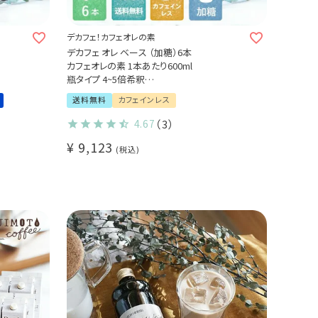
デカフェ！カフェオレの素
デカフェ オレ ベース （加糖）6本
カフェオレの素 1本あたり600ml
瓶タイプ 4~5倍希釈
北海道産てんさい糖使用
送料無料
カフェインレス
カフェインレスコーヒー豆使用
濃縮タイプ かき氷シロップ
4.67
（3）
無着色 高品質 香料 保存料不使用
¥
9,123
業務用 まとめ買いにおすすめ (l)
税込