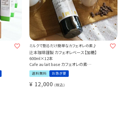
ミルクで割るだけ簡単なカフェオレの素♪
辻本珈琲謹製 カフェオレベース【加糖】
600ml×12本
Cafe au lait base カフェオレの素
リキッドコーヒー てんさい糖使用
送料無料
お急ぎ便
め(l)
自家焙煎 豆乳オレ かき氷シロップにも(l)
業務用 大容量
¥
12,000
税込
まとめ買い・ストックにおすすめ【せっかくグル
メで紹介されました！】