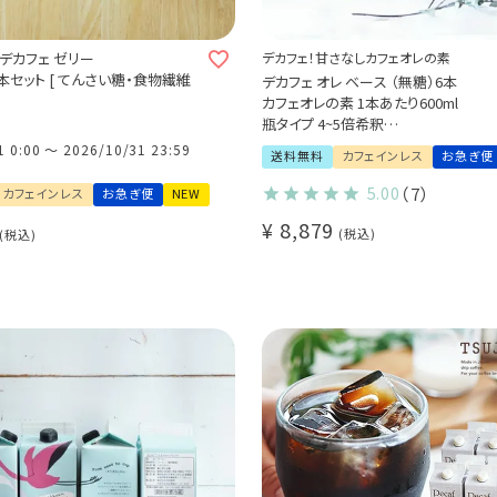
 デカフェ ゼリー
デカフェ！甘さなしカフェオレの素
×6本セット [ てんさい糖・食物繊維
デカフェ オレ ベース （無糖）6本
カフェオレの素 1本あたり600ml
ス コーヒー ノンカフェイン 送料
瓶タイプ 4~5倍希釈
砂糖不使用 ソイオレ
1 0:00
〜
2026/10/31 23:59
送料無料
カフェインレス
お急ぎ便
良く振ってお召し上がり下さい(l)
大容量パック まとめ買いにおすすめ(l)
5.00
（7）
カフェインレス
お急ぎ便
NEW
¥
8,879
税込
税込