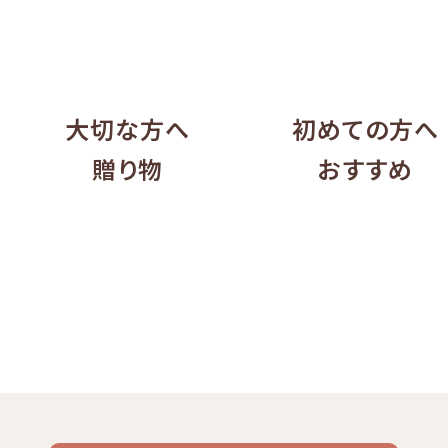
大切な方へ
初めての方へ
贈り物
おすすめ
リキッド
ケニア
コーヒー豆・粉
エチオピア
コーヒー生豆
コスタリカ
コロン
デカフ