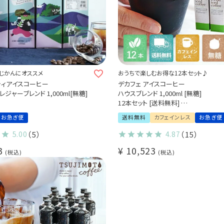
じかんにオススメ
おうちで楽しむお得な12本セット♪
ティアイスコーヒー
デカフェ アイスコーヒー
ジャーブレンド 1,000ml[無糖]
ハウスブレンド 1,000ml [無糖]
12本セット [送料無料]
カフェインレスコーヒー ブラック
お急ぎ便
送料無料
カフェインレス
お急ぎ便
業務用 大容量パック まとめ買いにおすす
5.00
（5）
4.87
（15）
3
¥
10,523
税込
税込