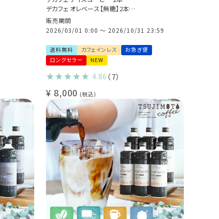
デカフェ オレベース【無糖】2本
クラッシュド デカフェ ゼリー 2本
販売期間
カフェインレスコーヒー 送料無料(l)
2026/03/01 0:00
〜
2026/10/31 23:59
送料無料
カフェインレス
お急ぎ便
っかくグ
ロングセラー
NEW
4.86
（7）
¥
8,000
税込