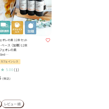
ェオレの素 12本セット
 ベース （加糖）12本
フェオレの素
0ml
5倍希釈
カフェインレス
んさい糖使用
レスコーヒー豆使用
5.00
（1）
かき氷シロップ
6
質 香料保存料不使用 (l)
税込
レビュー順