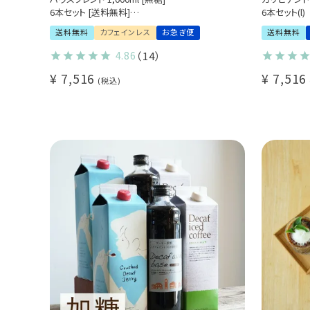
6本セット [送料無料]
6本セット(l)
カフェインレスコーヒー
送料無料
カフェインレス
お急ぎ便
送料無料
大容量パック まとめ買いにおすすめ(l)
4.86
（14）
¥
7,516
¥
7,516
税込