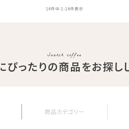
14
件中
1
-
14
件表示
Search coffee
にぴったりの商品
をお探し
商品
カテゴリー