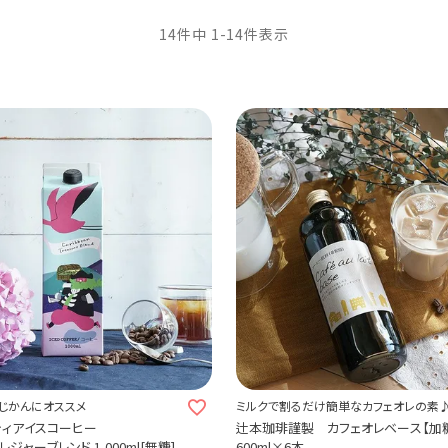
14
件中
1
-
14
件表示
じかんにオススメ
ミルクで割るだけ簡単なカフェオレの素
ティアイスコーヒー
辻本珈琲謹製 カフェオレベース【加
ジャーブレンド 1,000ml[無糖]
600ml×6本