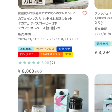
出産祝いや授乳中のママ友へのプレゼントに
クラッシュド
1,000ml
カフェインレス リキッド 6本お試しセット
入り ]
デカフェ アイスコーヒー 2本
カフェインレ
デカフェ オレベース【加糖】2本
販売期間
無料
クラッシュド デカフェ ゼリー 2本
2026/03/0
販売期間
飲むゼリー 
カフェインレス 送料無料(l)
2026/03/01 0:00
〜
2026/10/31 23:59
送料無料
送料無料
カフェインレス
お急ぎ便
¥
8,294
ロングセラー
STAFFオススメ
NEW
5.00
（2）
¥
8,000
税込