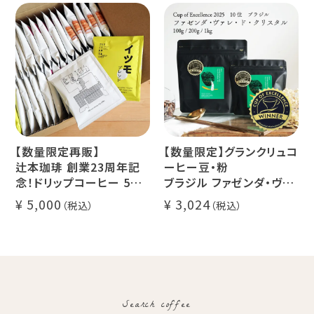
ー豆100%使用 メール便
糖】1本
でお届け
デカフェ アイスコーヒー 1
本
【数量限定再販】
【数量限定】グランクリュコ
辻本珈琲 創業23周年記
ーヒー豆・粉
念！ドリップコーヒー 5種
ブラジル ファゼンダ・ヴァ
50杯セット
レ・ド・クリスタル（100g /
5,000
3,024
アニバーサリーブレンド
200g / 1kg）
（コスタリカ ルワンダ メキ
品種：カトゥカイ・アス
シコ）
精製方法：ナチュラル
イツモブレンド ヨウソロー
焙煎度：浅煎り
ぱんじかん
COE Brazil Fazenda
期間限定 送料無料
Val
Search coffee