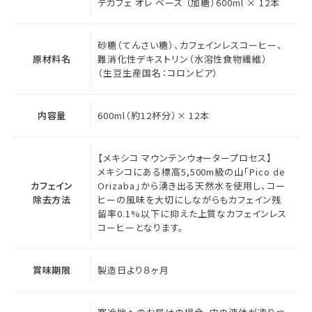
デカフェ オレ ベース （加糖）600ml × 12本
砂糖（てんさい糖）、カフェインレスコーヒー、
原材料名
難消化性デキストリン（水溶性食物繊維）
（生豆生産国名：コロンビア）
内容量
600ml（約12杯分）× 12本
【メキシコ マウンテンウォータープロセス】
メキシコにある標高5,500m級の山「Pico de
カフェイン
Orizaba」から湧き出る天然水を使用し、コー
除去方法
ヒーの風味を大切にしながらもカフェイン残
留率0.1%以下に抑えた上質なカフェインレス
コーヒーとなります。
賞味期限
製造日より８ヶ月