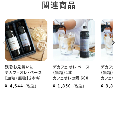
残暑お見舞いに
デカフェ オレ ベース
デカフェ 
デカフェオレ・ベース
（無糖）1本
（無糖）6
【加糖・無糖】２本ギフト
カフェオレの素 600ml
カフェオ
セット
瓶タイプ 4~5倍希釈 /
たり600
¥
¥
¥
4,644
1,850
8,87
税込
税込
カフェインレスのカフェ
砂糖不使用
瓶タイプ 
オレの素(l)
カフェオレ / ソイオレ
カフェインレスコーヒー
大容量パ
豆使用 (l)
いにおすす