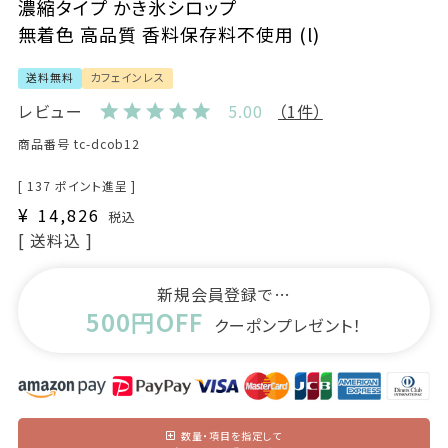
濃縮タイプ かき氷シロップ
無着色 高品質 香料保存料不使用 (l)
送料無料
カフェインレス
レビュー
5.00
（1件）
商品番号
tc-dcob12
[
137
ポイント進呈 ]
¥
14,826
税込
送料込
新規会員登録で…
500円OFF
クーポンプレゼント！
数量・項目を指定して