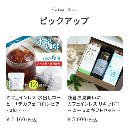
Pickup items
ピックアップ
カフェインレス 水出しコー
残暑お見舞いに
ヒー「デカフェ コロンビア
カフェインレス リキッドコ
- aiu -」
ーヒー 3本ギフトセット
24g×6個（約12杯分）
クラッシュド デカフェ ゼリ
2,160
5,000
マウンテンウォータープロ
ー 1本
セス カフェインレスコーヒ
デカフェ オレベース【無