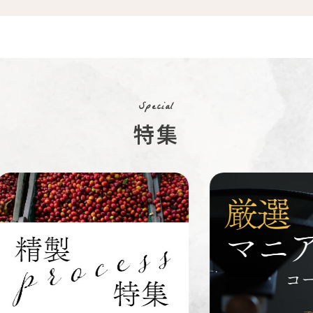
コスタリカ
コロンビア
メキシコ
コーヒー生
デカフェ
茶茶茶
豆
Special
特集
ペルー
ブラジル
イエメン
すてきな道
生活雑貨
福袋
具
インドネシ
グァテマラ
ホンジュラ
ア
ス
業務用
定期便
送料無料