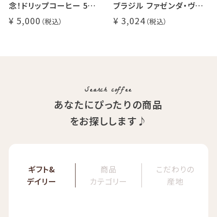
念！ドリップコーヒー 5種
ブラジル ファゼンダ・ヴァ
50杯セット
レ・ド・クリスタル（100g /
5,000
3,024
アニバーサリーブレンド（コ
200g / 1kg）
スタリカ ルワンダ メキシ
品種：カトゥカイ・アス
コ）
精製方法：ナチュラル
イツモブレンド ヨウソロー
焙煎度：浅煎り
ぱんじかん
COE Brazil Fazenda Val
期間限定 送料無料
Search coffee
あなたにぴったりの商品
をお探しします♪
ギフト&
商品
こだわりの
デイリー
カテゴリー
産地