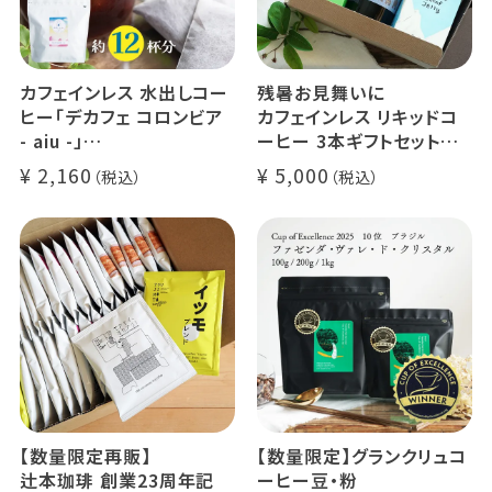
カフェインレス 水出しコー
残暑お見舞いに
ヒー「デカフェ コロンビア
カフェインレス リキッドコ
- aiu -」
ーヒー 3本ギフトセット
24g×6個（約12杯分）
クラッシュド デカフェ ゼリ
2,160
5,000
マウンテンウォータープロ
ー 1本
セス カフェインレスコーヒ
デカフェ オレベース【無
ー豆100%使用 メール便
糖】1本
でお届け
デカフェ アイスコーヒー 1
本
【数量限定再販】
【数量限定】グランクリュコ
辻本珈琲 創業23周年記
ーヒー豆・粉