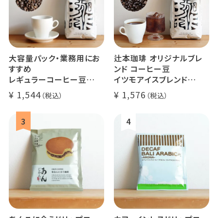
大容量パック・業務用にお
辻本珈琲 オリジナルブレ
すすめ
ンド コーヒー豆
レギュラーコーヒー豆
イツモアイスブレンド
イツモブレンド 500g
500g
1,544
1,576
アイスコーヒーにオススメ
大容量 毎日のコーヒーに
業務用 水出
煎りたて 新鮮コーヒー豆
自家焙煎