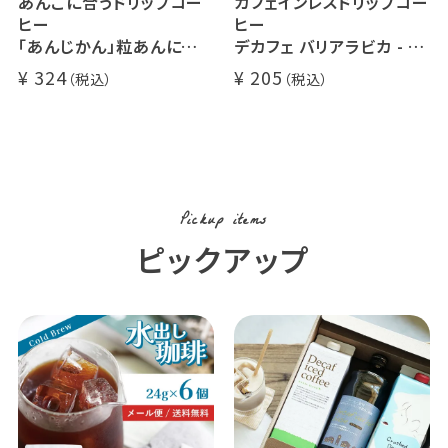
あんこに合うドリップコー
カフェインレスドリップコー
ヒー
ヒー
「あんじかん」粒あんに合う
デカフェ バリアラビカ - ア
珈琲 1杯分
ロナ - 1杯分
324
205
Pickup items
ピックアップ