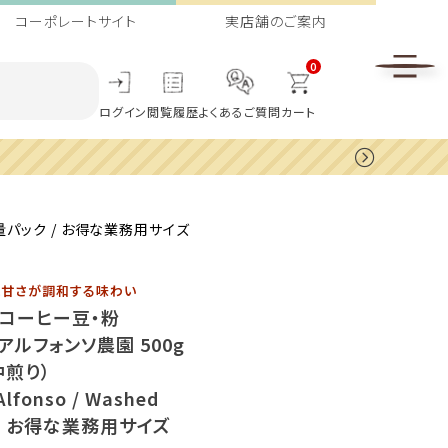
コーポレートサイト
実店舗のご案内
0
ログイン
閲覧履歴
よくあるご質問
カート
大容量パック / お得な業務用サイズ
と甘さが調和する味わい
ィコーヒー豆・粉
アルフォンソ農園 500g
中煎り）
Alfonso / Washed
/ お得な業務用サイズ