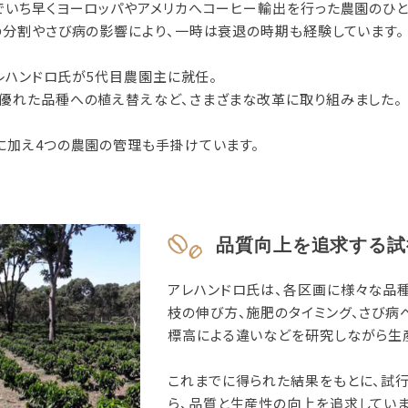
でいち早くヨーロッパやアメリカへコーヒー輸出を行った農園のひ
の分割やさび病の影響により、一時は衰退の時期も経験しています。
アレハンドロ氏が5代目農園主に就任。
優れた品種への植え替えなど、さまざまな改革に取り組みました。
に加え4つの農園の管理も手掛けています。
品質向上を追求する試
アレハンドロ氏は、各区画に様々な品
枝の伸び方、施肥のタイミング、さび病
標高による違いなどを研究しながら生
これまでに得られた結果をもとに、試
ら、品質と生産性の向上を追求していま