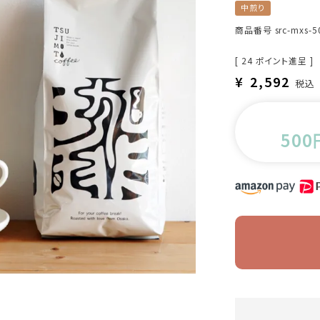
中煎り
商品番号
src-mxs-5
[
24
ポイント進呈 ]
¥
2,592
税込
500