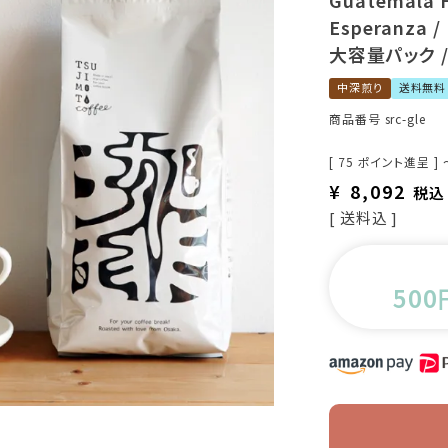
Guatemala 
Esperanza /
大容量パック 
中深煎り
送料無料
商品番号
src-gle
[
75
ポイント進呈 ]
¥
8,092
税込
送料込
500