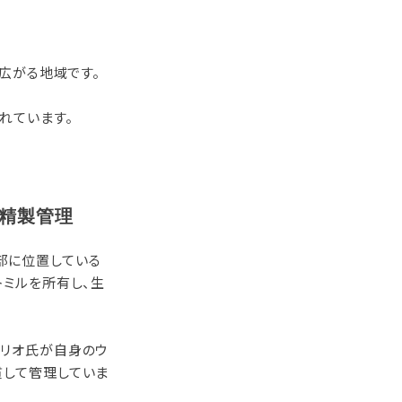
に広がる地域です。
れています。
精製管理
部に位置している
トミルを所有し、生
レリオ氏が自身のウ
貫して管理していま