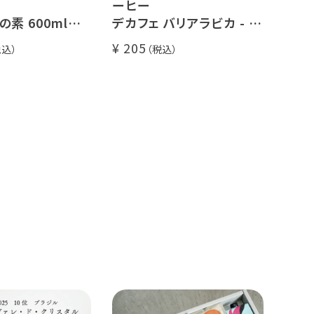
ーヒー
素 600ml
デカフェ バリアラビカ - ア
~5倍希釈 / 砂
ロナ - 1杯分
205
/ ソイオレ
ンレスコーヒー豆