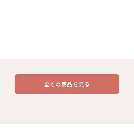
リキッド
ケニア
コーヒー豆・粉
エチオピア
コーヒー生豆
コスタリカ
コロン
デカフ
コーヒー
全ての商品を見る
ブラジル
イエメン
インドネシア
グァテ
活雑貨
福袋
業務用
定期