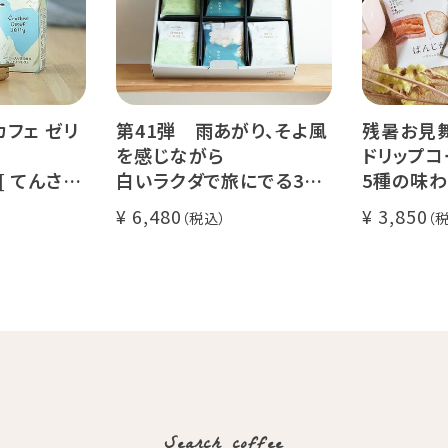
カフェ ゼリ
第41弾 雨あがり、そよ風
残暑お見
を感じながら
ドリップコ
 [ てんさい
白いラクダで旅にでる36
5種の味わ
 ]
杯ギフト
セット
6,480
3,850
コーヒー ノ
Qグレーダー厳選 スペシャ
送料無料
ルティコーヒー豆使用
く振ってお召
挽きたて充填の新鮮ドリッ
l)
プコーヒーギフト
Search coffee