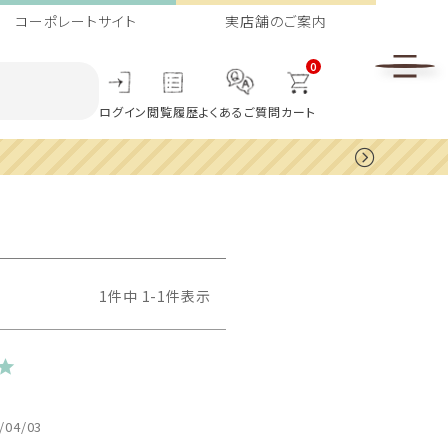
コーポレートサイト
実店舗のご案内
0
ログイン
閲覧履歴
よくあるご質問
カート
1
件中
1
-
1
件表示
/04/03