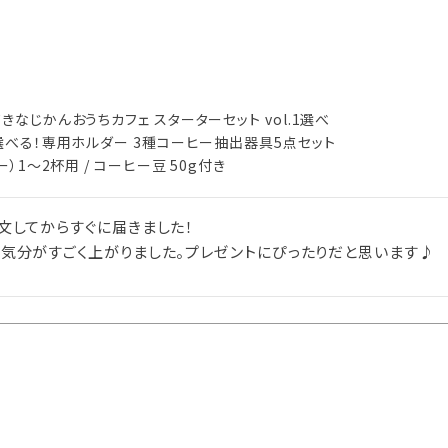
てきなじかんおうちカフェ スターターセット vol.1選べ
6種選べる！専用ホルダー 3種コーヒー抽出器具5点セット
ー）1～2杯用 / コーヒー豆 50g付き
してからすぐに届きました！

気分がすごく上がりました。プレゼントにぴったりだと思います♪