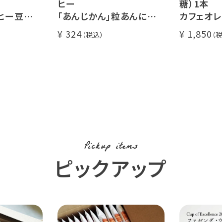
ヒー
糖）1本
ヒー豆
「あんじかん」粒あんに合う
カフェオレの
00g
珈琲 1杯分
瓶タイプ 4
324
1,850
糖不使用
カフェオレ 
カフェイ
使用 (l)
Pickup items
ピックアップ