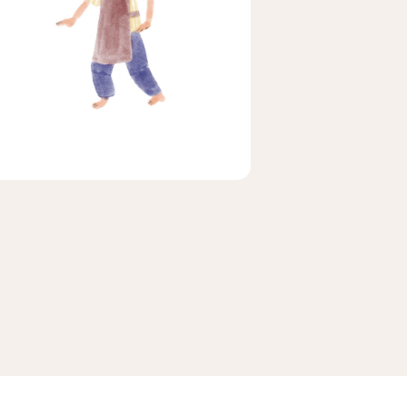
ビア
ェ
メキシコ
茶茶茶
マラ
ホンジュラス
便
送料無料