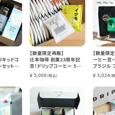
【数量限定再販】
【数量限定
リキッドコ
辻本珈琲 創業23周年記
ーヒー豆・
トセット
念！ドリップコーヒー 5種
ブラジル 
カフェ ゼリ
50杯セット
レ・ド・クリ
5,000
3,024
アニバーサリーブレンド
200g / 1
ース【無
（コスタリカ ルワンダ メキ
品種：カト
シコ）
精製方法：
コーヒー 1
イツモブレンド ヨウソロー
焙煎度：浅
ぱんじかん
COE Braz
期間限定 送料無料
Val