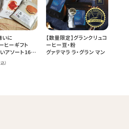
舞いに
【数量限定】グランクリュコ
ーヒーギフト
ーヒー豆・粉
いアソート16杯
グァテマラ ラ・グラン マン
サナ（80g / 160g / 800g）
品種：ゲイシャ
精製方法：エキゾチック ウ
ォッシュド
焙煎度：浅煎り 中深煎り
オーダー焙煎珈琲
19,440