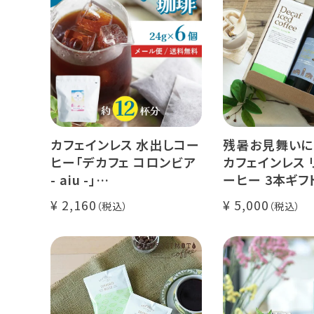
カフェインレス 水出しコー
残暑お見舞いに
ヒー「デカフェ コロンビア
カフェインレス 
- aiu -」
ーヒー 3本ギフ
24g×6個（約12杯分）
クラッシュド デ
2,160
5,000
マウンテンウォータープロ
ー 1本
セス カフェインレスコーヒ
デカフェ オレベ
ー豆100%使用 メール便
糖】1本
でお届け
デカフェ アイス
本