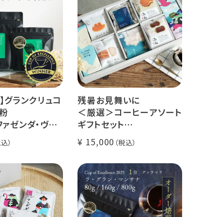
】グランクリュコ
残暑お見舞いに
粉
＜厳選＞コーヒーアソート
ファゼンダ・ヴァ
ギフトセット
スタル（100g /
リキッドコーヒー 2本 + ド
15,000
kg）
リップコーヒー 10種30杯
ゥカイ・アス
クラッシュドデカフェゼリ
ナチュラル
ー カリビアントレジャーブ
煎り
レンド
il Fazenda
グランクリュ スペシャルテ
ィ