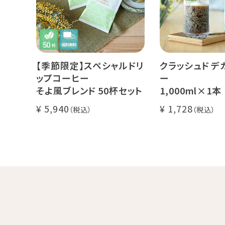
【季節限定】スペシャルドリ
クラッシュド デ
ップコーヒー
ー
そよ風ブレンド 50杯セット
1,000ml×1本
糖・食物繊維入り
5,940
1,728
カフェインレス 
ンカフェイン
飲むゼリー 良
し上がり下さい(