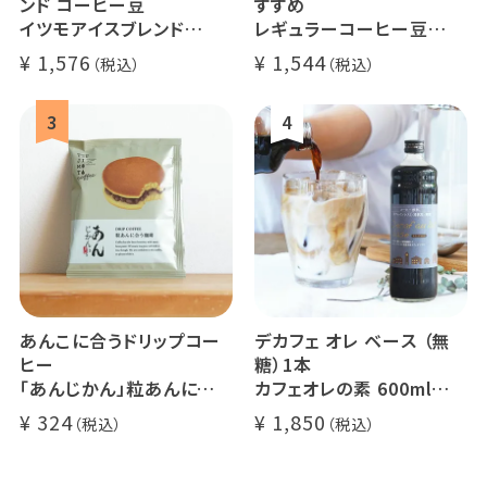
ンド コーヒー豆
すすめ
イツモアイスブレンド
レギュラーコーヒー豆
500g
イツモブレンド 500g
1,576
1,544
アイスコーヒーにオススメ
大容量 毎日のコーヒーに
業務用 水出
煎りたて 新鮮コーヒー豆
自家焙煎
あんこに合うドリップコー
デカフェ オレ ベース （無
ヒー
糖）1本
「あんじかん」粒あんに合う
カフェオレの素 600ml
珈琲 1杯分
瓶タイプ 4~5倍希釈 / 砂
324
1,850
糖不使用
カフェオレ / ソイオレ
カフェインレスコーヒー豆