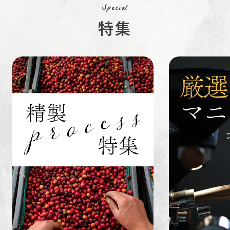
Special
特集
ペルー
ブラジル
イエメン
すてきな道
生活雑貨
福袋
具
インドネシ
グァテマラ
ホンジュラ
ア
ス
業務用
定期便
送料無料
ミャンマー
ルワンダ