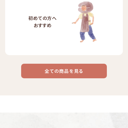
初めての方へ
おすすめ
全ての商品を見る
ドリップ
ハワイ
リキッド
ケニア
エチオピア
コーヒー
コーヒー
コーヒー
豆・粉
コスタリカ
コロンビア
メキシコ
コーヒー生
デカフェ
茶茶茶
豆