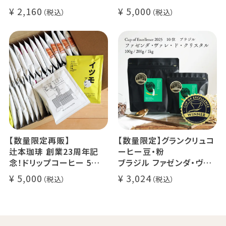
24g×6個（約12杯分）
クラッシュド デカフェ ゼリ
2,160
5,000
マウンテンウォータープロ
ー 1本
セス カフェインレスコーヒ
デカフェ オレベース【無
ー豆100%使用 メール便
糖】1本
でお届け
デカフェ アイスコーヒー 1
本
【数量限定再販】
【数量限定】グランクリュコ
辻本珈琲 創業23周年記
ーヒー豆・粉
念！ドリップコーヒー 5種
ブラジル ファゼンダ・ヴァ
50杯セット
レ・ド・クリスタル（100g /
5,000
3,024
アニバーサリーブレンド（コ
200g / 1kg）
スタリカ ルワンダ メキシ
品種：カトゥカイ・アス
コ）
精製方法：ナチュラル
イツモブレンド ヨウソロー
焙煎度：浅煎り