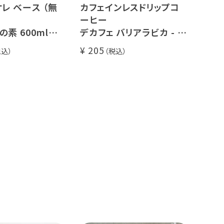
レ ベース （無
カフェインレスドリップコ
ーヒー
素 600ml
デカフェ バリアラビカ - ア
~5倍希釈 / 砂
ロナ - 1杯分
205
/ ソイオレ
ンレスコーヒー豆