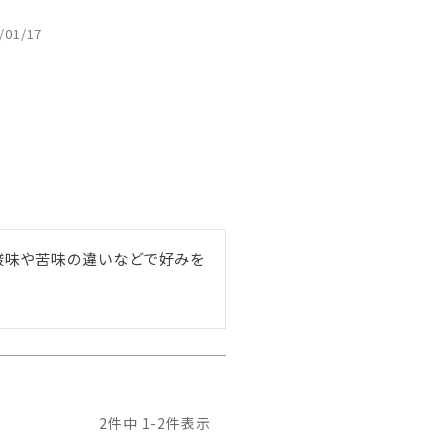
/01/17
酸味や苦味の違いなどで好みを
2
件中
1
-
2
件表示