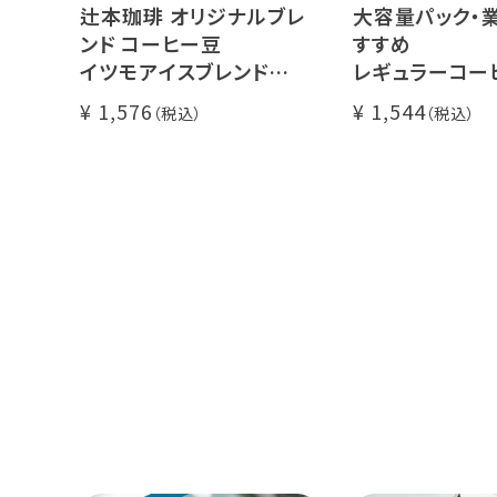
辻本珈琲 オリジナルブレ
大容量パック・
ンド コーヒー豆
すすめ
イツモアイスブレンド
レギュラーコー
500g
イツモブレンド 5
1,576
1,544
アイスコーヒーにオススメ
大容量 毎日のコーヒーに
業務用 水出
煎りたて 新鮮コーヒー豆
自家焙煎