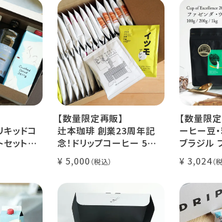
【数量限定再販】
【数量限定
リキッドコ
辻本珈琲 創業23周年記
ーヒー豆・
トセット
念！ドリップコーヒー 5種
ブラジル 
カフェ ゼリ
50杯セット
レ・ド・クリ
5,000
3,024
アニバーサリーブレンド
200g / 1
ース【無
（コスタリカ ルワンダ メキ
品種：カト
シコ）
精製方法：
コーヒー 1
イツモブレンド ヨウソロー
焙煎度：浅
ぱんじかん
COE Braz