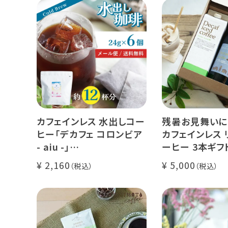
カフェインレス 水出しコー
残暑お見舞いに
ヒー「デカフェ コロンビア
カフェインレス 
- aiu -」
ーヒー 3本ギフ
24g×6個（約12杯分）
クラッシュド デ
2,160
5,000
マウンテンウォータープロ
ー 1本
セス カフェインレスコーヒ
デカフェ オレベ
ー豆100%使用 メール便
糖】1本
でお届け
デカフェ アイス
本