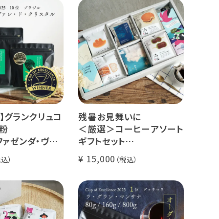
】グランクリュコ
残暑お見舞いに
粉
＜厳選＞コーヒーアソート
ファゼンダ・ヴァ
ギフトセット
スタル（100g /
リキッドコーヒー 2本 + ド
15,000
kg）
リップコーヒー 10種30杯
ゥカイ・アス
クラッシュドデカフェゼリ
ナチュラル
ー カリビアントレジャーブ
煎り
レンド
il Fazenda
グランクリュ スペシャルテ