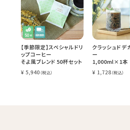
【季節限定】スペシャルドリ
クラッシュド デ
ップコーヒー
ー
そよ風ブレンド 50杯セット
1,000ml×1本
糖・食物繊維入り
5,940
1,728
カフェインレス 
ンカフェイン
飲むゼリー 良
し上がり下さい(