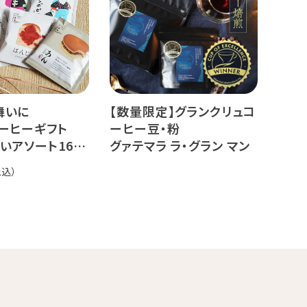
ィ
舞いに
【数量限定】グランクリュコ
ーヒーギフト
ーヒー豆・粉
いアソート16杯
グァテマラ ラ・グラン マン
サナ（80g / 160g / 800g）
品種：ゲイシャ
精製方法：エキゾチック ウ
ォッシュド
焙煎度：浅煎り 中深煎り
オーダー焙煎珈琲
19,440