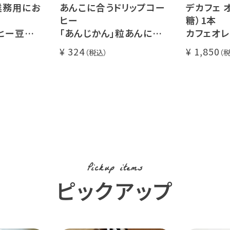
業務用にお
あんこに合うドリップコー
デカフェ オ
ヒー
糖）1本
ヒー豆
「あんじかん」粒あんに合う
カフェオレの
00g
珈琲 1杯分
瓶タイプ 4
324
1,850
糖不使用
カフェオレ 
カフェイ
使用 (l)
Pickup items
ピックアップ