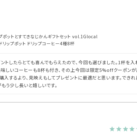
ポットとすてきなじかんギフトセット vol.1Glocal
AME ドリップポット ドリップコーヒー4種8杯
ントしたらとても喜んでもらえたので、今回も選びました。1杯を入
味しいコーヒーも8杯も付き、その上今回は限定5%offクーポンが
で購入するより、見映えもしてプレゼントに最適だと思います。でき
がもう少し長いと嬉しいです。