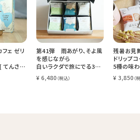
期間限定 送料無料
Val
カフェ ゼリ
第41弾 雨あがり、そよ風
残暑お見
を感じながら
ドリップコ
 [ てんさい
白いラクダで旅にでる36
5種の味わ
 ]
杯ギフト
セット
6,480
3,850
コーヒー ノ
Qグレーダー厳選 スペシャ
送料無料
ルティコーヒー豆使用
く振ってお召
挽きたて充填の新鮮ドリッ
l)
プコーヒーギフト