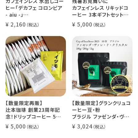
カフェインレス 水出しコー
残暑お見舞いに
ヒー「デカフェ コロンビア
カフェインレス リキッドコ
- aiu -」
ーヒー 3本ギフトセット
24g×6個（約12杯分）
クラッシュド デカフェ ゼリ
2,160
5,000
マウンテンウォータープロ
ー 1本
セス カフェインレスコーヒ
デカフェ オレベース【無
ー豆100%使用 メール便
糖】1本
でお届け
デカフェ アイスコーヒー 1
本
【数量限定再販】
【数量限定】グランクリュコ
辻本珈琲 創業23周年記
ーヒー豆・粉
念！ドリップコーヒー 5種
ブラジル ファゼンダ・ヴァ
50杯セット
レ・ド・クリスタル（100g /
5,000
3,024
アニバーサリーブレンド（コ
200g / 1kg）
スタリカ ルワンダ メキシ
品種：カトゥカイ・アス