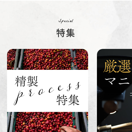
コーヒー生
デカフェ
茶茶茶
豆
Special
特集
ペルー
ブラジル
イエメン
すてきな道
生活雑貨
福袋
具
インドネシ
グァテマラ
ホンジュラ
ア
ス
業務用
定期便
送料無料
ミャンマー
ルワンダ