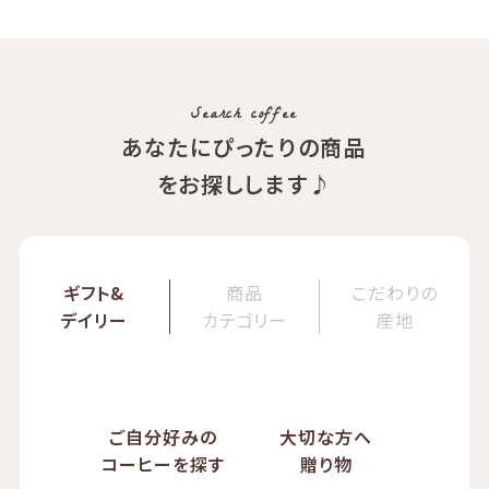
コ）
精製方法：ナチュラル
イツモブレンド ヨウソロー
焙煎度：浅煎り
ぱんじかん
COE Brazil Fazenda Val
期間限定 送料無料
Search coffee
あなたにぴったりの商品
をお探しします♪
ギフト&
商品
こだわりの
デイリー
カテゴリー
産地
ご自分好みの
大切な方へ
コーヒーを探す
贈り物