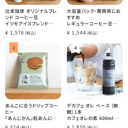
辻本珈琲 オリジナルブレ
大容量パック・業務用にお
ンド コーヒー豆
すすめ
イツモアイスブレンド
レギュラーコーヒー豆
500g
イツモブレンド 500g
1,576
1,544
アイスコーヒーにオススメ
大容量 毎日のコーヒーに
業務用 水出
煎りたて 新鮮コーヒー豆
自家焙煎
あんこに合うドリップコー
デカフェ オレ ベース （無
ヒー
糖）1本
「あんじかん」粒あんに合う
カフェオレの素 600ml
珈琲 1杯分
瓶タイプ 4~5倍希釈 / 砂
324
1,850