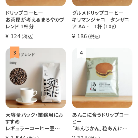
ドリップコーヒー
グルメドリップコーヒー
お茶屋が考えるまろやかブ
キリマンジャロ - タンザニ
レンド 1杯分
ア AA - 1杯（10g）
124
186
大容量パック・業務用にお
あんこに合うドリップコー
すすめ
ヒー
レギュラーコーヒー豆
「あんじかん」粒あんに合う
イツモブレンド 500g
珈琲 1杯分
1,544
324