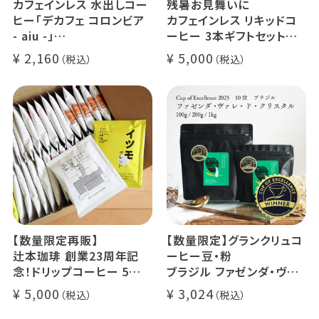
カフェインレス 水出しコー
残暑お見舞いに
ヒー「デカフェ コロンビア
カフェインレス リキッドコ
- aiu -」
ーヒー 3本ギフトセット
24g×6個（約12杯分）
クラッシュド デカフェ ゼリ
2,160
5,000
マウンテンウォータープロ
ー 1本
セス カフェインレスコーヒ
デカフェ オレベース【無
ー豆100%使用 メール便
糖】1本
でお届け
デカフェ アイスコーヒー 1
本
【数量限定再販】
【数量限定】グランクリュコ
辻本珈琲 創業23周年記
ーヒー豆・粉
念！ドリップコーヒー 5種
ブラジル ファゼンダ・ヴァ
50杯セット
レ・ド・クリスタル（100g /
5,000
3,024
アニバーサリーブレンド（コ
200g / 1kg）
スタリカ ルワンダ メキシ
品種：カトゥカイ・アス