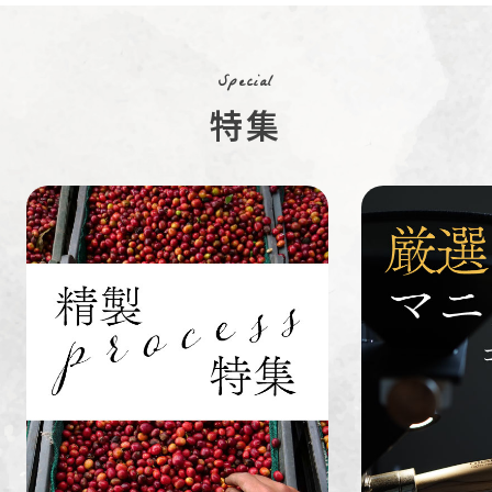
コーヒー生
デカフェ
茶茶茶
豆
Special
特集
ペルー
ブラジル
イエメン
すてきな道
生活雑貨
福袋
具
インドネシ
グァテマラ
ホンジュラ
ア
ス
業務用
定期便
送料無料
ミャンマー
ルワンダ