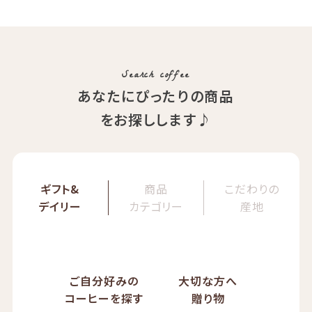
コ）
精製方法：ナチュラル
イツモブレンド ヨウソロー
焙煎度：浅煎り
ぱんじかん
COE Brazil Fazenda Val
期間限定 送料無料
Search coffee
あなたにぴったりの商品
をお探しします♪
ギフト&
商品
こだわりの
デイリー
カテゴリー
産地
ご自分好みの
大切な方へ
コーヒーを探す
贈り物