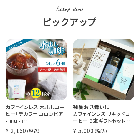
Pickup items
ピックアップ
カフェインレス 水出しコー
残暑お見舞いに
ヒー「デカフェ コロンビア
カフェインレス リキッドコ
- aiu -」
ーヒー 3本ギフトセット
24g×6個（約12杯分）
クラッシュド デカフェ ゼリ
2,160
5,000
マウンテンウォータープロ
ー 1本