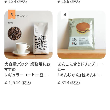
124
186
大容量パック・業務用にお
あんこに合うドリップコー
すすめ
ヒー
レギュラーコーヒー豆
「あんじかん」粒あんに合う
イツモブレンド 500g
珈琲 1杯分
1,544
324