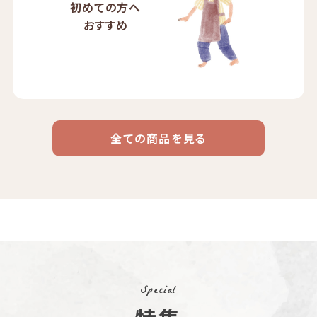
初めての方へ
おすすめ
全ての商品を見る
ドリップ
ハワイ
リキッド
ケニア
エチオピア
コーヒー
コーヒー
コーヒー
豆・粉
コスタリカ
コロンビア
メキシコ
コーヒー生
デカフェ
茶茶茶
豆
Special