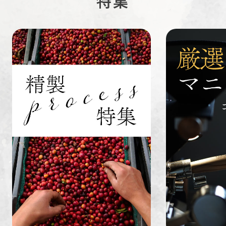
特集
ペルー
ブラジル
イエメン
すてきな道
生活雑貨
福袋
具
インドネシ
グァテマラ
ホンジュラ
ア
ス
業務用
定期便
送料無料
ミャンマー
ルワンダ