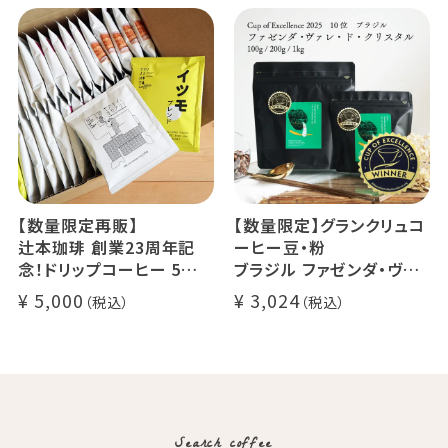
セス カフェインレスコーヒ
デカフェ オレベース【無
ー豆100%使用 メール便
糖】1本
でお届け
デカフェ アイスコーヒー 1
本
【数量限定再販】
【数量限定】グランクリュコ
辻本珈琲 創業23周年記
ーヒー豆・粉
念！ドリップコーヒー 5種
ブラジル ファゼンダ・ヴァ
50杯セット
レ・ド・クリスタル（100g /
5,000
3,024
アニバーサリーブレンド（コ
200g / 1kg）
スタリカ ルワンダ メキシ
品種：カトゥカイ・アス
コ）
精製方法：ナチュラル
イツモブレンド ヨウソロー
焙煎度：浅煎り
ぱんじかん
COE Brazil Fazenda Val
期間限定 送料無料
Search coffee