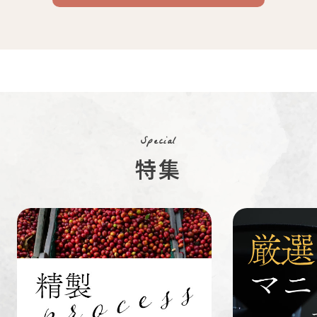
コーヒー
コーヒー
豆・粉
コスタリカ
コロンビア
メキシコ
コーヒー生
デカフェ
茶茶茶
豆
Special
特集
ペルー
ブラジル
イエメン
すてきな道
生活雑貨
福袋
具
インドネシ
グァテマラ
ホンジュラ
ア
ス