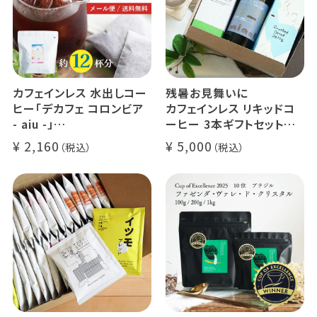
カフェインレス 水出しコー
残暑お見舞いに
ヒー「デカフェ コロンビア
カフェインレス リキッドコ
- aiu -」
ーヒー 3本ギフトセット
24g×6個（約12杯分）
クラッシュド デカフェ ゼリ
2,160
5,000
マウンテンウォータープロ
ー 1本
セス カフェインレスコーヒ
デカフェ オレベース【無
ー豆100%使用 メール便
糖】1本
でお届け
デカフェ アイスコーヒー 1
本