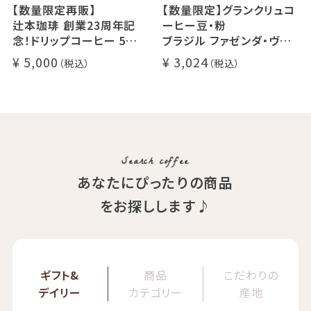
【数量限定再販】
【数量限定】グランクリュコ
辻本珈琲 創業23周年記
ーヒー豆・粉
念！ドリップコーヒー 5種
ブラジル ファゼンダ・ヴァ
50杯セット
レ・ド・クリスタル（100g /
5,000
3,024
アニバーサリーブレンド（コ
200g / 1kg）
スタリカ ルワンダ メキシ
品種：カトゥカイ・アス
コ）
精製方法：ナチュラル
イツモブレンド ヨウソロー
焙煎度：浅煎り
ぱんじかん
COE Brazil Fazenda Val
期間限定 送料無料
Search coffee
あなたにぴったりの商品
をお探しします♪
ギフト&
商品
こだわりの
デイリー
カテゴリー
産地