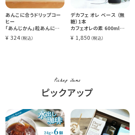
あんこに合うドリップコー
デカフェ オレ ベース （無
ヒー
糖）1本
「あんじかん」粒あんに合う
カフェオレの素 600ml
珈琲 1杯分
瓶タイプ 4~5倍希釈 / 砂
324
1,850
糖不使用
カフェオレ / ソイオレ
カフェインレスコーヒー豆
使用 (l)
Pickup items
ピックアップ