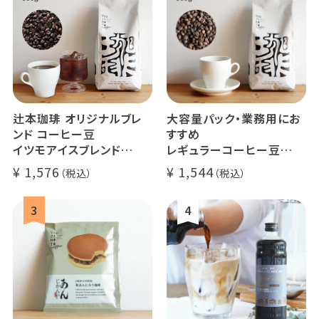
辻本珈琲 オリジナルブレ
大容量パック・業務用にお
ンド コーヒー豆
すすめ
イツモアイスブレンド
レギュラーコーヒー豆
500g
イツモブレンド 500g
1,576
1,544
アイスコーヒーにオススメ
大容量 毎日のコーヒーに
業務用 水出
煎りたて 新鮮コーヒー豆
自家焙煎