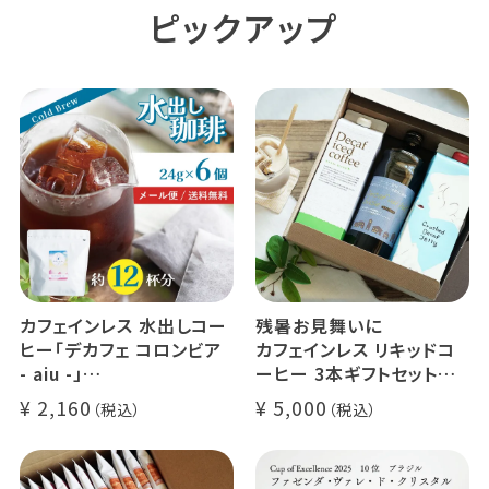
ピックアップ
カフェインレス 水出しコー
残暑お見舞いに
ヒー「デカフェ コロンビア
カフェインレス リキッドコ
- aiu -」
ーヒー 3本ギフトセット
24g×6個（約12杯分）
クラッシュド デカフェ ゼリ
2,160
5,000
マウンテンウォータープロ
ー 1本
セス カフェインレスコーヒ
デカフェ オレベース【無
ー豆100%使用 メール便
糖】1本