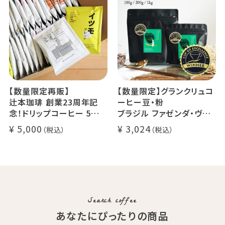
でお届け
デカフェ アイスコーヒー 1
本
【数量限定再販】
【数量限定】グランクリュコ
辻本珈琲 創業23周年記
ーヒー豆・粉
念！ドリップコーヒー 5種
ブラジル ファゼンダ・ヴァ
50杯セット
レ・ド・クリスタル（100g /
5,000
3,024
アニバーサリーブレンド（コ
200g / 1kg）
スタリカ ルワンダ メキシ
品種：カトゥカイ・アス
コ）
精製方法：ナチュラル
イツモブレンド ヨウソロー
焙煎度：浅煎り
ぱんじかん
COE Brazil Fazenda Val
期間限定 送料無料
Search coffee
あなたにぴったりの商品