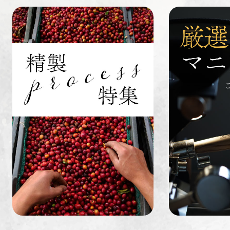
すてきな道
生活雑貨
福袋
具
インドネシ
グァテマラ
ホンジュラ
ア
ス
業務用
定期便
送料無料
ミャンマー
ルワンダ