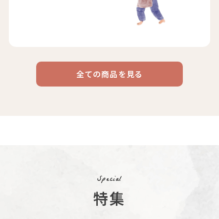
全ての商品を見る
ドリップ
ハワイ
リキッド
ケニア
エチオピア
コーヒー
コーヒー
コーヒー
豆・粉
コスタリカ
コロンビア
メキシコ
コーヒー生
デカフェ
茶茶茶
豆
Special
特集
ペルー
ブラジル
イエメン