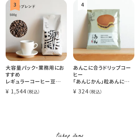
大容量パック・業務用にお
あんこに合うドリップコー
すすめ
ヒー
レギュラーコーヒー豆
「あんじかん」粒あんに合う
イツモブレンド 500g
珈琲 1杯分
1,544
324
Pickup items