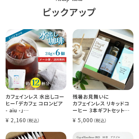
Pickup items
ピックアップ
カフェインレス 水出しコー
残暑お見舞いに
ヒー「デカフェ コロンビア
カフェインレス リキッドコ
- aiu -」
ーヒー 3本ギフトセット
24g×6個（約12杯分）
クラッシュド デカフェ ゼリ
2,160
5,000
マウンテンウォータープロ
ー 1本
セス カフェインレスコーヒ
デカフェ オレベース【無
ー豆100%使用 メール便
糖】1本