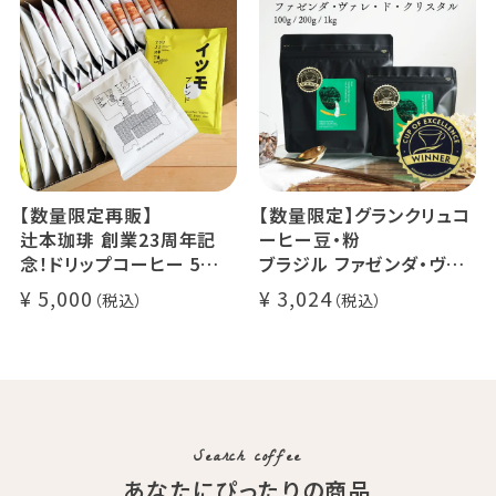
でお届け
デカフェ アイスコーヒー 1
本
【数量限定再販】
【数量限定】グランクリュコ
辻本珈琲 創業23周年記
ーヒー豆・粉
念！ドリップコーヒー 5種
ブラジル ファゼンダ・ヴァ
50杯セット
レ・ド・クリスタル（100g /
5,000
3,024
アニバーサリーブレンド（コ
200g / 1kg）
スタリカ ルワンダ メキシ
品種：カトゥカイ・アス
コ）
精製方法：ナチュラル
イツモブレンド ヨウソロー
焙煎度：浅煎り
ぱんじかん
COE Brazil Fazenda Val
期間限定 送料無料
Search coffee
あなたにぴったりの商品