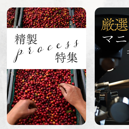
すてきな道
生活雑貨
福袋
具
インドネシ
グァテマラ
ホンジュラ
ア
ス
業務用
定期便
送料無料
ミャンマー
ルワンダ