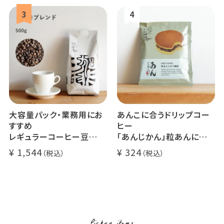
大容量パック・業務用にお
あんこに合うドリップコー
すすめ
ヒー
レギュラーコーヒー豆
「あんじかん」粒あんに合う
イツモブレンド 500g
珈琲 1杯分
1,544
324