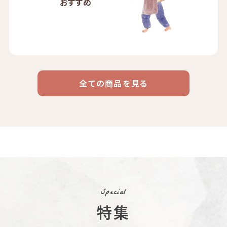
おすすめ
全ての商品を見る
ドリップ
ハワイ
リキッド
ケニア
エチオピア
コーヒー
コーヒー
コーヒー
豆・粉
コスタリカ
コロンビア
メキシコ
コーヒー生
デカフェ
茶茶茶
豆
Special
特集
ペルー
ブラジル
イエメン