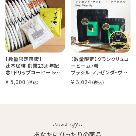
でお届け
デカフェ アイスコーヒー 1
本
【数量限定再販】
【数量限定】グランクリュコ
辻本珈琲 創業23周年記
ーヒー豆・粉
念！ドリップコーヒー 5種
ブラジル ファゼンダ・ヴァ
50杯セット
レ・ド・クリスタル（100g /
5,000
3,024
アニバーサリーブレンド（コ
200g / 1kg）
スタリカ ルワンダ メキシ
品種：カトゥカイ・アス
コ）
精製方法：ナチュラル
イツモブレンド ヨウソロー
焙煎度：浅煎り
ぱんじかん
COE Brazil Fazenda Val
期間限定 送料無料
Search coffee
あなたにぴったりの商品