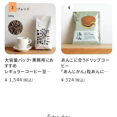
大容量パック・業務用にお
あんこに合うドリップコー
すすめ
ヒー
レギュラーコーヒー豆
「あんじかん」粒あんに合う
イツモブレンド 500g
珈琲 1杯分
1,544
324