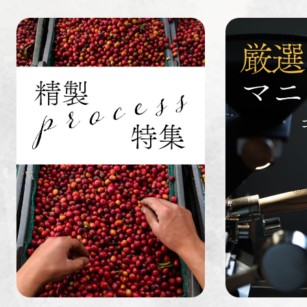
すてきな道
生活雑貨
福袋
具
インドネシ
グァテマラ
ホンジュラ
ア
ス
業務用
定期便
送料無料
ミャンマー
ルワンダ