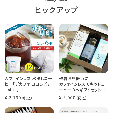
Pickup items
ピックアップ
カフェインレス 水出しコー
残暑お見舞いに
ヒー「デカフェ コロンビア
カフェインレス リキッドコ
- aiu -」
ーヒー 3本ギフトセット
24g×6個（約12杯分）
クラッシュド デカフェ ゼリ
2,160
5,000
マウンテンウォータープロ
ー 1本
セス カフェインレスコーヒ
デカフェ オレベース【無
ー豆100%使用 メール便
糖】1本