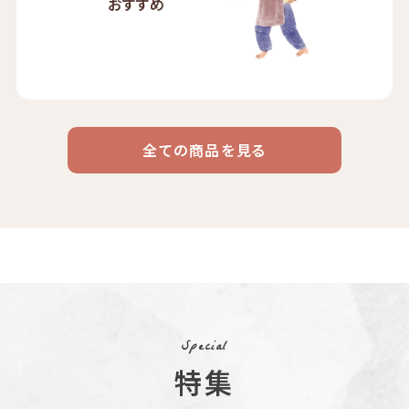
おすすめ
全ての商品を見る
ドリップ
ハワイ
リキッド
ケニア
エチオピア
コーヒー
コーヒー
コーヒー
豆・粉
コスタリカ
コロンビア
メキシコ
コーヒー生
デカフェ
茶茶茶
豆
Special
特集
ペルー
ブラジル
イエメン