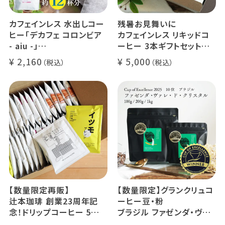
カフェインレス 水出しコー
残暑お見舞いに
ヒー「デカフェ コロンビア
カフェインレス リキッドコ
- aiu -」
ーヒー 3本ギフトセット
24g×6個（約12杯分）
クラッシュド デカフェ ゼリ
2,160
5,000
マウンテンウォータープロ
ー 1本
セス カフェインレスコーヒ
デカフェ オレベース【無
ー豆100%使用 メール便
糖】1本
でお届け
デカフェ アイスコーヒー 1
本
【数量限定再販】
【数量限定】グランクリュコ
辻本珈琲 創業23周年記
ーヒー豆・粉
念！ドリップコーヒー 5種
ブラジル ファゼンダ・ヴァ
50杯セット
レ・ド・クリスタル（100g /