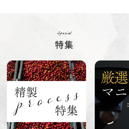
コスタリカ
コロンビア
メキシコ
コーヒー生
デカフェ
茶茶茶
豆
Special
特集
ペルー
ブラジル
イエメン
すてきな道
生活雑貨
福袋
具
インドネシ
グァテマラ
ホンジュラ
ア
ス
業務用
定期便
送料無料