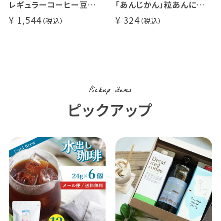
レギュラーコーヒー豆
「あんじかん」粒あんに合う
イツモブレンド 500g
珈琲 1杯分
1,544
324
Pickup items
ピックアップ