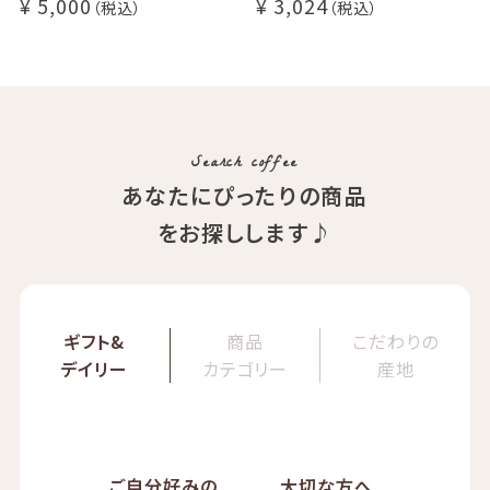
5,000
3,024
アニバーサリーブレンド（コ
200g / 1kg）
スタリカ ルワンダ メキシ
品種：カトゥカイ・アス
コ）
精製方法：ナチュラル
イツモブレンド ヨウソロー
焙煎度：浅煎り
ぱんじかん
COE Brazil Fazenda Val
期間限定 送料無料
Search coffee
あなたにぴったりの商品
をお探しします♪
ギフト&
商品
こだわりの
デイリー
カテゴリー
産地
ご自分好みの
大切な方へ