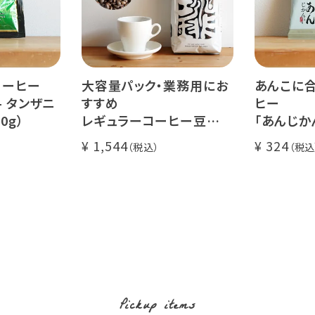
コーヒー
大容量パック・業務用にお
あんこに合
- タンザニ
すすめ
ヒー
0g）
レギュラーコーヒー豆
「あんじか
イツモブレンド 500g
珈琲 1杯
1,544
324
Pickup items