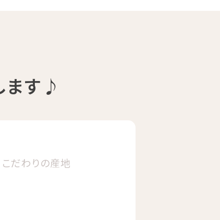
オーダー焙煎珈琲
19,440
します♪
こだわりの
産地