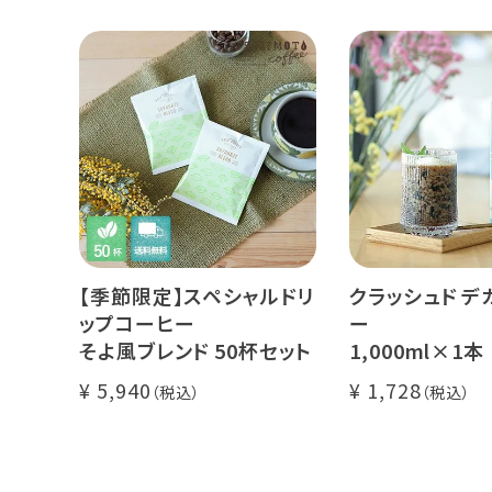
セス カフェインレスコーヒ
デカフェ オレベ
ー豆100%使用 メール便
糖】1本
でお届け
デカフェ アイス
本
【季節限定】スペシャルドリ
クラッシュド デ
ップコーヒー
ー
そよ風ブレンド 50杯セット
1,000ml×1本
糖・食物繊維入り
5,940
1,728
カフェインレス 
ンカフェイン
飲むゼリー 良
し上がり下さい(