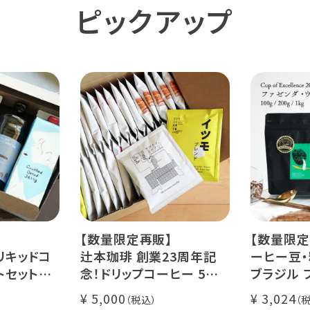
ピックアップ
【数量限定再販】
【数量限定
リキッドコ
辻本珈琲 創業23周年記
ーヒー豆・
トセット
念！ドリップコーヒー 5種
ブラジル 
カフェ ゼリ
50杯セット
レ・ド・クリ
5,000
3,024
アニバーサリーブレンド
200g / 1