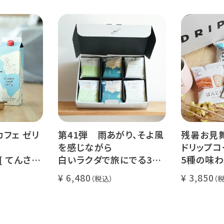
ース【無
（コスタリカ ルワンダ メキ
品種：カト
シコ）
精製方法：
コーヒー 1
イツモブレンド ヨウソロー
焙煎度：浅
ぱんじかん
COE Braz
期間限定 送料無料
Val
カフェ ゼリ
第41弾 雨あがり、そよ風
残暑お見
を感じながら
ドリップコ
 [ てんさい
白いラクダで旅にでる36
5種の味わ
 ]
杯ギフト
セット
6,480
3,850
コーヒー ノ
Qグレーダー厳選 スペシャ
送料無料
ルティコーヒー豆使用
く振ってお召
挽きたて充填の新鮮ドリッ
l)
プコーヒーギフト