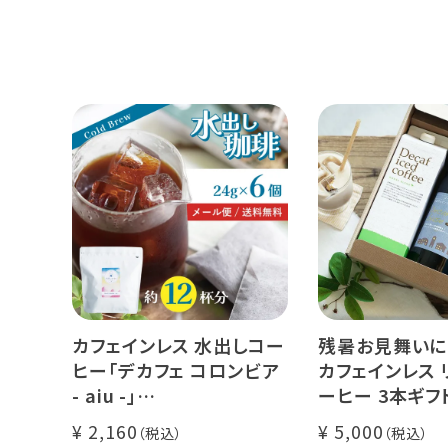
カフェインレス 水出しコー
残暑お見舞いに
ヒー「デカフェ コロンビア
カフェインレス 
- aiu -」
ーヒー 3本ギフ
24g×6個（約12杯分）
クラッシュド デ
2,160
5,000
マウンテンウォータープロ
ー 1本