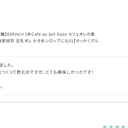
0ml×1本Cafe au lait base カフェオレの素
家焙煎 豆乳オレ かき氷シロップにも(l)【せっかくグル
した。

をつくって飲むのですが、とても美味しかったです！



。