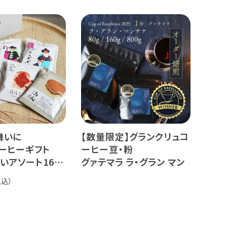
ゥカイ・アス
クラッシュドデカフェゼリ
ナチュラル
ー カリビアントレジャーブ
煎り
レンド
il Fazenda
グランクリュ スペシャルテ
ィ
舞いに
【数量限定】グランクリュコ
ーヒーギフト
ーヒー豆・粉
いアソート16杯
グァテマラ ラ・グラン マン
サナ（80g / 160g / 800g）
品種：ゲイシャ
精製方法：エキゾチック ウ
ォッシュド
焙煎度：浅煎り 中深煎り