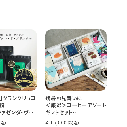
】グランクリュコ
残暑お見舞いに
粉
＜厳選＞コーヒーアソート
ファゼンダ・ヴァ
ギフトセット
スタル（100g /
リキッドコーヒー 2本 + ド
15,000
kg）
リップコーヒー 10種30杯