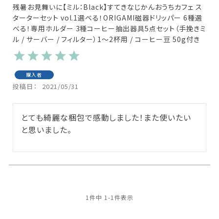
残暑お見舞いに【ミル：Black】すてきなじかんおうちカフェ ス
ターターセット vol.1選べる！ORIGAMI磁器ドリッパー 6種選
べる！専用ホルダー 3種コーヒー抽出器具5点セット（手挽きミ
ル / サーバー / フィルター）1～2杯用 / コーヒー豆 50g付き
購入者
投稿日
2021/05/31
とても綺麗な梱包で感動しました！また使いたい
と思いました。
1
件中
1
-
1
件表示