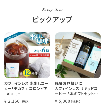
Pickup items
ピックアップ
カフェインレス 水出しコー
残暑お見舞いに
ヒー「デカフェ コロンビア
カフェインレス リキッドコ
- aiu -」
ーヒー 3本ギフトセット
24g×6個（約12杯分）
クラッシュド デカフェ ゼリ
2,160
5,000
マウンテンウォータープロ
ー 1本