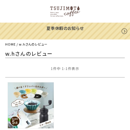
らせ
一部地域への配送遅延のご
HOME
w.hさんのレビュー
w.hさんのレビュー
1
件中
1
-
1
件表示