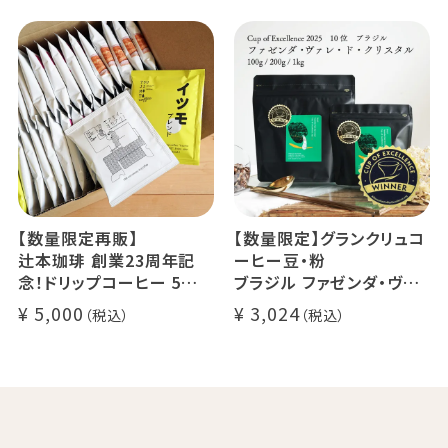
セス カフェインレスコーヒ
デカフェ オレベース【無
ー豆100%使用 メール便
糖】1本
でお届け
デカフェ アイスコーヒー 1
本
【数量限定再販】
【数量限定】グランクリュコ
辻本珈琲 創業23周年記
ーヒー豆・粉
念！ドリップコーヒー 5種
ブラジル ファゼンダ・ヴァ
50杯セット
レ・ド・クリスタル（100g /
5,000
3,024
アニバーサリーブレンド（コ
200g / 1kg）
スタリカ ルワンダ メキシ
品種：カトゥカイ・アス
コ）
精製方法：ナチュラル
イツモブレンド ヨウソロー
焙煎度：浅煎り
ぱんじかん
COE Brazil Fazenda Val
期間限定 送料無料