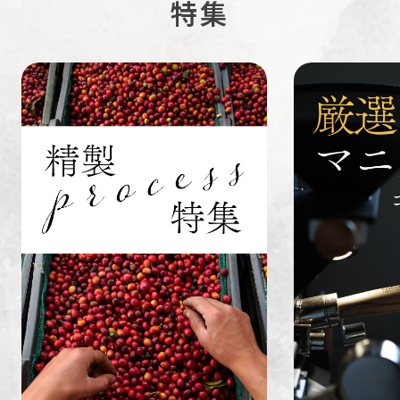
特集
ペルー
ブラジル
イエメン
すてきな道
生活雑貨
福袋
具
インドネシ
グァテマラ
ホンジュラ
ア
ス
業務用
定期便
送料無料
ミャンマー
ルワンダ