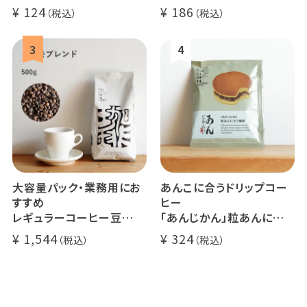
124
186
大容量パック・業務用にお
あんこに合うドリップコー
すすめ
ヒー
レギュラーコーヒー豆
「あんじかん」粒あんに合う
イツモブレンド 500g
珈琲 1杯分
1,544
324