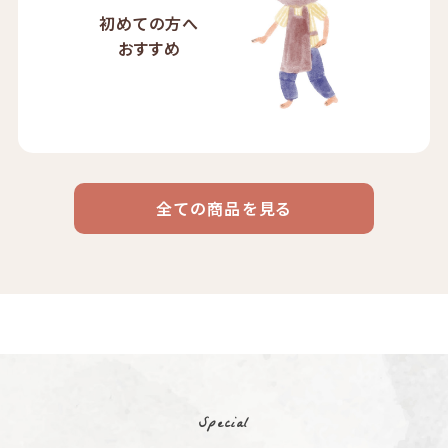
初めての方へ
おすすめ
全ての商品を見る
ドリップ
ハワイ
リキッド
ケニア
エチオピア
コーヒー
コーヒー
コーヒー
豆・粉
コスタリカ
コロンビア
メキシコ
コーヒー生
デカフェ
茶茶茶
豆
Special