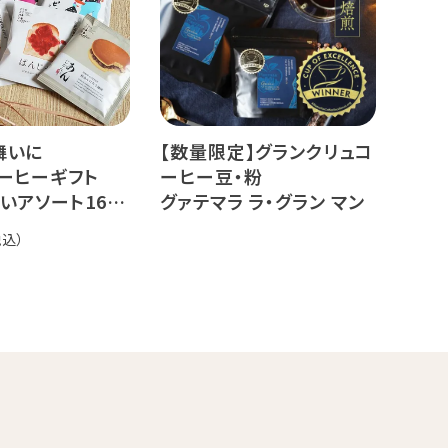
ィ
舞いに
【数量限定】グランクリュコ
ーヒーギフト
ーヒー豆・粉
いアソート16杯
グァテマラ ラ・グラン マン
サナ（80g / 160g / 800g）
品種：ゲイシャ
精製方法：エキゾチック ウ
ォッシュド
焙煎度：浅煎り 中深煎り
オーダー焙煎珈琲
19,440