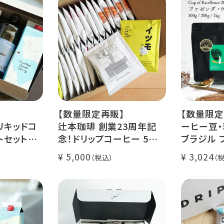
【数量限定再販】
【数量限定
リキッドコ
辻本珈琲 創業23周年記
ーヒー豆・
トセット
念！ドリップコーヒー 5種
ブラジル 
カフェ ゼリ
50杯セット
レ・ド・クリ
5,000
3,024
アニバーサリーブレンド
200g / 1
ース【無
（コスタリカ ルワンダ メキ
品種：カト
シコ）
精製方法：
コーヒー 1
イツモブレンド ヨウソロー
焙煎度：浅
ぱんじかん
COE Braz