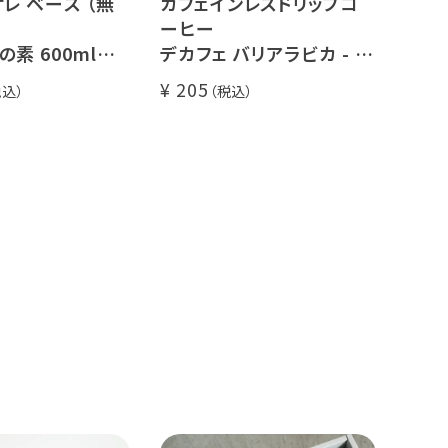
レ ベース （無
カフェインレスドリップコ
ーヒー
素 600ml
デカフェ バリアラビカ - ア
~5倍希釈 / 砂
ロナ - 1杯分
205
/ ソイオレ
ンレスコーヒー豆