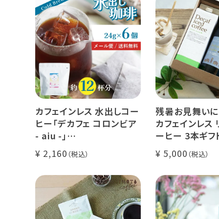
カフェインレス 水出しコー
残暑お見舞いに
ヒー「デカフェ コロンビア
カフェインレス 
- aiu -」
ーヒー 3本ギフ
24g×6個（約12杯分）
クラッシュド デ
2,160
5,000
マウンテンウォータープロ
ー 1本
セス カフェインレスコーヒ
デカフェ オレベ
ー豆100%使用 メール便
糖】1本
でお届け
デカフェ アイス
本