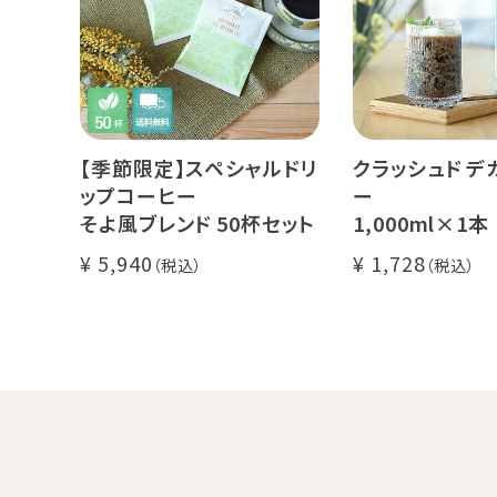
【季節限定】スペシャルドリ
クラッシュド デ
ップコーヒー
ー
そよ風ブレンド 50杯セット
1,000ml×1本
糖・食物繊維入り
5,940
1,728
カフェインレス 
ンカフェイン
飲むゼリー 良
し上がり下さい(