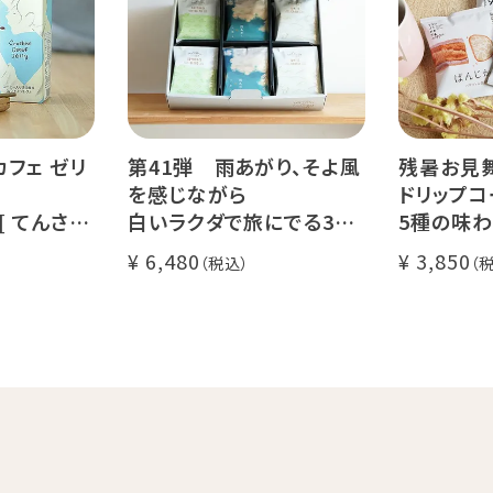
期間限定 送料無料
Val
カフェ ゼリ
第41弾 雨あがり、そよ風
残暑お見
を感じながら
ドリップコ
 [ てんさい
白いラクダで旅にでる36
5種の味わ
 ]
杯ギフト
セット
6,480
3,850
コーヒー ノ
Qグレーダー厳選 スペシャ
送料無料
ルティコーヒー豆使用
く振ってお召
挽きたて充填の新鮮ドリッ
l)
プコーヒーギフト