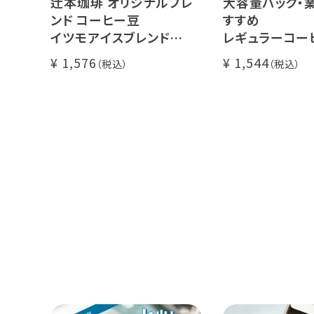
辻本珈琲 オリジナルブレ
大容量パック・
ンド コーヒー豆
すすめ
イツモアイスブレンド
レギュラーコー
500g
イツモブレンド 5
1,576
1,544
アイスコーヒーにオススメ
大容量 毎日のコーヒーに
業務用 水出
煎りたて 新鮮コーヒー豆
自家焙煎