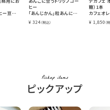
業務用にお
あんこに合うドリップコー
デカフェ オ
ヒー
糖）1本
ヒー豆
「あんじかん」粒あんに合う
カフェオレの
00g
珈琲 1杯分
瓶タイプ 4
324
1,850
糖不使用
カフェオレ 
カフェイ
使用 (l)
Pickup items
ピックアップ