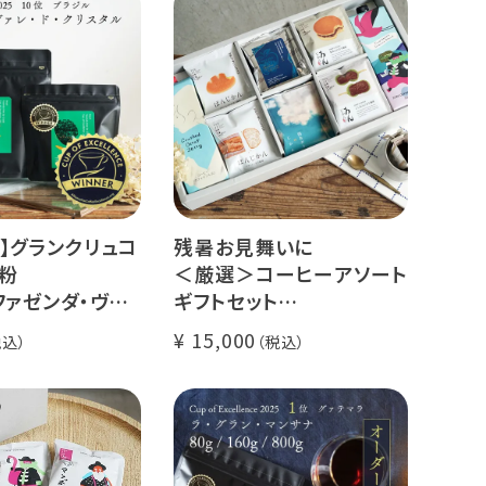
】グランクリュコ
残暑お見舞いに
粉
＜厳選＞コーヒーアソート
ファゼンダ・ヴァ
ギフトセット
スタル（100g /
リキッドコーヒー 2本 + ド
15,000
kg）
リップコーヒー 10種30杯
ゥカイ・アス
クラッシュドデカフェゼリ
ナチュラル
ー カリビアントレジャーブ
煎り
レンド
il Fazenda
グランクリュ スペシャルテ