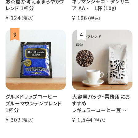
お茶屋が考えるまろやかブ
キリマンジャロ - タンザニ
レンド 1杯分
ア AA - 1杯（10g）
124
186
グルメドリップコーヒー
大容量パック・業務用にお
ブルーマウンテンブレンド
すすめ
1杯分
レギュラーコーヒー豆
イツモブレンド 500g
302
1,544