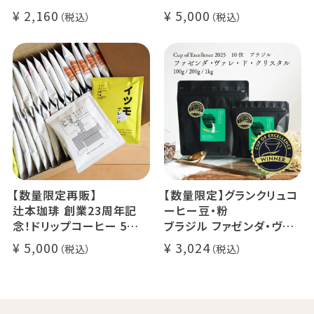
24g×6個（約12杯分）
クラッシュド デカフェ ゼリ
2,160
5,000
マウンテンウォータープロ
ー 1本
セス カフェインレスコーヒ
デカフェ オレベース【無
ー豆100%使用 メール便
糖】1本
でお届け
デカフェ アイスコーヒー 1
本
【数量限定再販】
【数量限定】グランクリュコ
辻本珈琲 創業23周年記
ーヒー豆・粉
念！ドリップコーヒー 5種
ブラジル ファゼンダ・ヴァ
50杯セット
レ・ド・クリスタル（100g /
5,000
3,024
アニバーサリーブレンド（コ
200g / 1kg）
スタリカ ルワンダ メキシ
品種：カトゥカイ・アス
コ）
精製方法：ナチュラル
イツモブレンド ヨウソロー
焙煎度：浅煎り