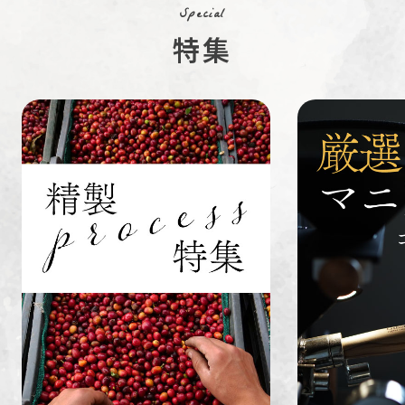
Special
特集
ペルー
ブラジル
イエメン
すてきな道
生活雑貨
福袋
具
インドネシ
グァテマラ
ホンジュラ
ア
ス
業務用
定期便
送料無料
ミャンマー
ルワンダ