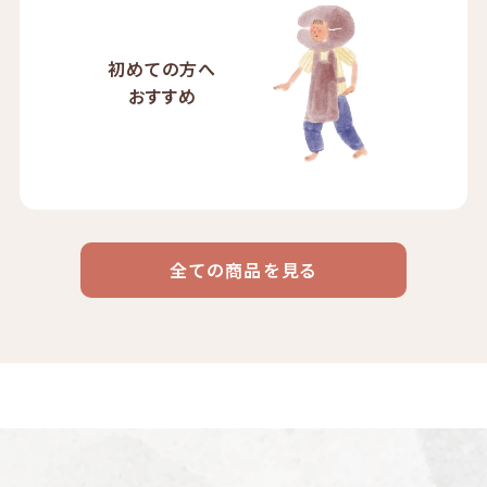
初めての方へ
おすすめ
全ての商品を見る
ドリップ
ハワイ
リキッド
ケニア
エチオピア
コーヒー
コーヒー
コーヒー
豆・粉
コスタリカ
コロンビア
メキシコ
コーヒー生
デカフェ
茶茶茶
豆