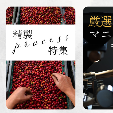
すてきな道
生活雑貨
福袋
具
インドネシ
グァテマラ
ホンジュラ
ア
ス
業務用
定期便
送料無料
ミャンマー
ルワンダ