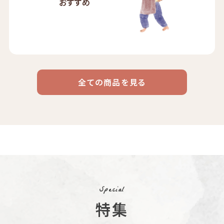
おすすめ
全ての商品を見る
ドリップ
ハワイ
リキッド
ケニア
エチオピア
コーヒー
コーヒー
コーヒー
豆・粉
コスタリカ
コロンビア
メキシコ
コーヒー生
デカフェ
茶茶茶
豆
Special
特集
ペルー
ブラジル
イエメン