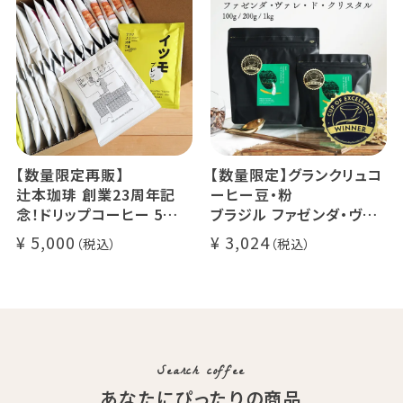
でお届け
デカフェ アイスコーヒー 1
本
【数量限定再販】
【数量限定】グランクリュコ
辻本珈琲 創業23周年記
ーヒー豆・粉
念！ドリップコーヒー 5種
ブラジル ファゼンダ・ヴァ
50杯セット
レ・ド・クリスタル（100g /
5,000
3,024
アニバーサリーブレンド（コ
200g / 1kg）
スタリカ ルワンダ メキシ
品種：カトゥカイ・アス
コ）
精製方法：ナチュラル
イツモブレンド ヨウソロー
焙煎度：浅煎り
ぱんじかん
COE Brazil Fazenda Val
期間限定 送料無料
Search coffee
あなたにぴったりの商品