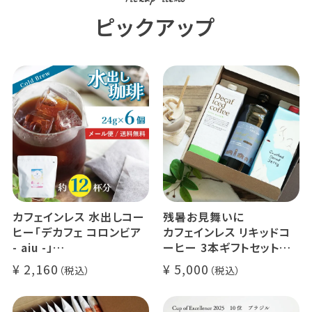
Pickup items
ピックアップ
カフェインレス 水出しコー
残暑お見舞いに
ヒー「デカフェ コロンビア
カフェインレス リキッドコ
- aiu -」
ーヒー 3本ギフトセット
24g×6個（約12杯分）
クラッシュド デカフェ ゼリ
2,160
5,000
マウンテンウォータープロ
ー 1本
セス カフェインレスコーヒ
デカフェ オレベース【無
ー豆100%使用 メール便
糖】1本