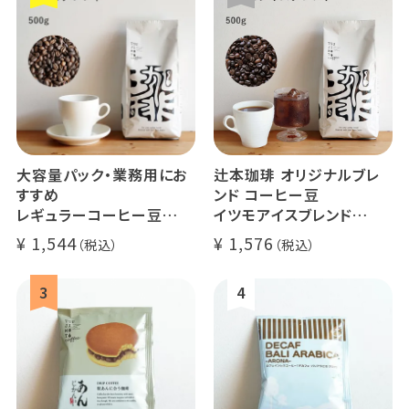
大容量パック・業務用にお
辻本珈琲 オリジナルブレ
すすめ
ンド コーヒー豆
レギュラーコーヒー豆
イツモアイスブレンド
イツモブレンド 500g
500g
1,544
1,576
アイスコーヒーにオススメ
大容量 毎日のコーヒーに
業務用 水出
煎りたて 新鮮コーヒー豆
自家焙煎