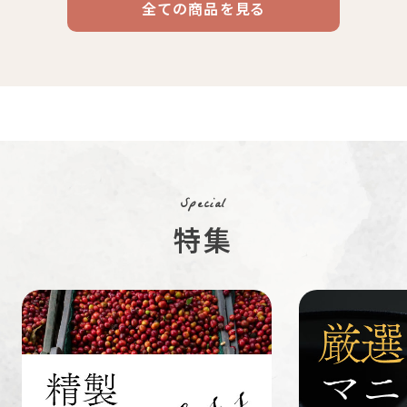
全ての商品を見る
ドリップ
ハワイ
リキッド
ケニア
エチオピア
コーヒー
コーヒー
コーヒー
豆・粉
コスタリカ
コロンビア
メキシコ
コーヒー生
デカフェ
茶茶茶
豆
Special
特集
ペルー
ブラジル
イエメン
すてきな道
生活雑貨
福袋
具
インドネシ
グァテマラ
ホンジュラ
ア
ス