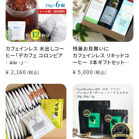
カフェインレス 水出しコー
残暑お見舞いに
ヒー「デカフェ コロンビア
カフェインレス リキッドコ
- aiu -」
ーヒー 3本ギフトセット
24g×6個（約12杯分）
クラッシュド デカフェ ゼリ
2,160
5,000
マウンテンウォータープロ
ー 1本
セス カフェインレスコーヒ
デカフェ オレベース【無
ー豆100%使用 メール便
糖】1本
でお届け
デカフェ アイスコーヒー 1
本