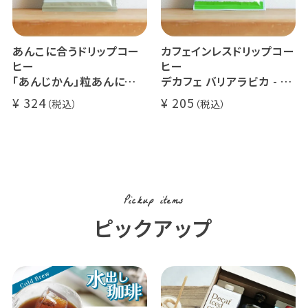
あんこに合うドリップコー
カフェインレスドリップコー
ヒー
ヒー
「あんじかん」粒あんに合う
デカフェ バリアラビカ - ア
珈琲 1杯分
ロナ - 1杯分
324
205
Pickup items
ピックアップ