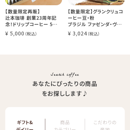
【数量限定再販】
【数量限定】グランクリュコ
辻本珈琲 創業23周年記
ーヒー豆・粉
念！ドリップコーヒー 5種
ブラジル ファゼンダ・ヴァ
50杯セット
レ・ド・クリスタル（100g /
5,000
3,024
アニバーサリーブレンド（コ
200g / 1kg）
スタリカ ルワンダ メキシ
品種：カトゥカイ・アス
コ）
精製方法：ナチュラル
イツモブレンド ヨウソロー
焙煎度：浅煎り
ぱんじかん
COE Brazil Fazenda Val
期間限定 送料無料
Search coffee
あなたにぴったりの商品
をお探しします♪
ギフト&
商品
こだわりの
デイリー
カテゴリー
産地