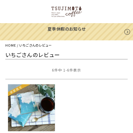
らせ
一部地域への配送遅延のご
HOME
いちごさんのレビュー
いちごさんのレビュー
6
件中
1
-
6
件表示