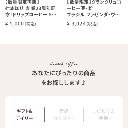
【数量限定再販】
【数量限定】グランクリュコ
辻本珈琲 創業23周年記
ーヒー豆・粉
念！ドリップコーヒー 5種
ブラジル ファゼンダ・ヴァ
50杯セット
レ・ド・クリスタル（100g /
5,000
3,024
アニバーサリーブレンド（コ
200g / 1kg）
スタリカ ルワンダ メキシ
品種：カトゥカイ・アス
コ）
精製方法：ナチュラル
イツモブレンド ヨウソロー
焙煎度：浅煎り
ぱんじかん
COE Brazil Fazenda Val
期間限定 送料無料
Search coffee
あなたにぴったりの商品
をお探しします♪
ギフト&
商品
こだわりの
デイリー
カテゴリー
産地