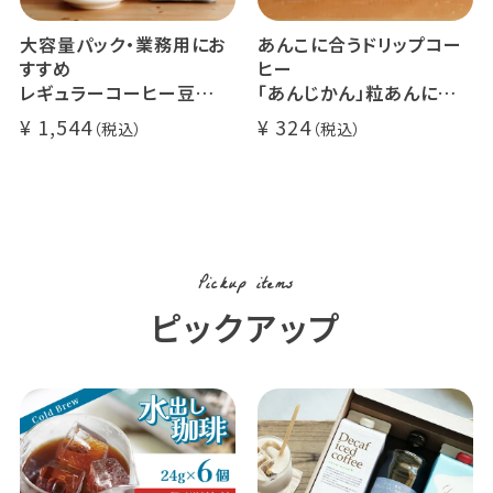
大容量パック・業務用にお
あんこに合うドリップコー
すすめ
ヒー
レギュラーコーヒー豆
「あんじかん」粒あんに合う
イツモブレンド 500g
珈琲 1杯分
1,544
324
Pickup items
ピックアップ