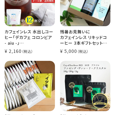
カフェインレス 水出しコー
残暑お見舞いに
ヒー「デカフェ コロンビア
カフェインレス リキッドコ
- aiu -」
ーヒー 3本ギフトセット
24g×6個（約12杯分）
クラッシュド デカフェ ゼリ
2,160
5,000
マウンテンウォータープロ
ー 1本
セス カフェインレスコーヒ
デカフェ オレベース【無
ー豆100%使用 メール便
糖】1本
でお届け
デカフェ アイスコーヒー 1
本