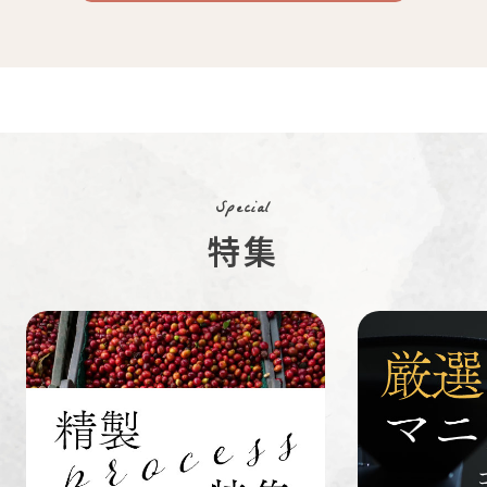
コーヒー
コーヒー
豆・粉
コスタリカ
コロンビア
メキシコ
コーヒー生
デカフェ
茶茶茶
豆
Special
特集
ペルー
ブラジル
イエメン
すてきな道
生活雑貨
福袋
具
インドネシ
グァテマラ
ホンジュラ
ア
ス
業務用
定期便
送料無料