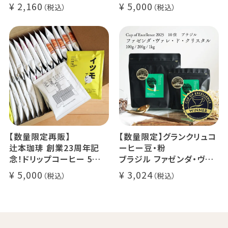
24g×6個（約12杯分）
クラッシュド デカフェ ゼリ
2,160
5,000
マウンテンウォータープロ
ー 1本
セス カフェインレスコーヒ
デカフェ オレベース【無
ー豆100%使用 メール便
糖】1本
でお届け
デカフェ アイスコーヒー 1
本
【数量限定再販】
【数量限定】グランクリュコ
辻本珈琲 創業23周年記
ーヒー豆・粉
念！ドリップコーヒー 5種
ブラジル ファゼンダ・ヴァ
50杯セット
レ・ド・クリスタル（100g /
5,000
3,024
アニバーサリーブレンド（コ
200g / 1kg）
スタリカ ルワンダ メキシ
品種：カトゥカイ・アス
コ）
精製方法：ナチュラル
イツモブレンド ヨウソロー
焙煎度：浅煎り
ぱんじかん
COE Brazil Fazenda Val