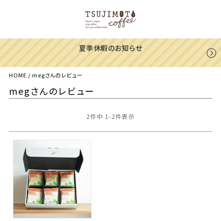
暇のお知らせ
一部地域への配送
HOME
megさんのレビュー
megさんのレビュー
2
件中
1
-
2
件表示