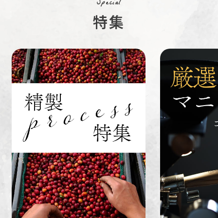
Special
特集
ペルー
ブラジル
イエメン
すてきな道
生活雑貨
福袋
具
インドネシ
グァテマラ
ホンジュラ
ア
ス
業務用
定期便
送料無料
ミャンマー
ルワンダ