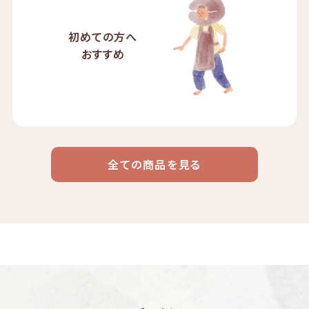
初めての方へ
おすすめ
全ての商品を見る
ドリップ
ハワイ
リキッド
ケニア
エチオピア
コーヒー
コーヒー
コーヒー
豆・粉
コスタリカ
コロンビア
メキシコ
コーヒー生
デカフェ
茶茶茶
豆