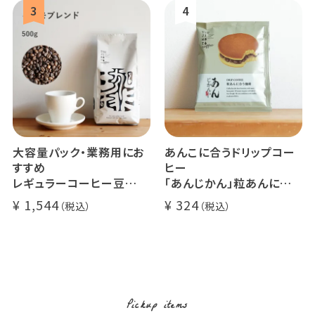
大容量パック・業務用にお
あんこに合うドリップコー
すすめ
ヒー
レギュラーコーヒー豆
「あんじかん」粒あんに合う
イツモブレンド 500g
珈琲 1杯分
1,544
324
Pickup items