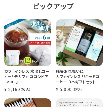
ピックアップ
カフェインレス 水出しコー
残暑お見舞いに
ヒー「デカフェ コロンビア
カフェインレス リキッドコ
- aiu -」
ーヒー 3本ギフトセット
24g×6個（約12杯分）
クラッシュド デカフェ ゼリ
2,160
5,000
マウンテンウォータープロ
ー 1本
セス カフェインレスコーヒ
デカフェ オレベース【無
ー豆100%使用 メール便
糖】1本