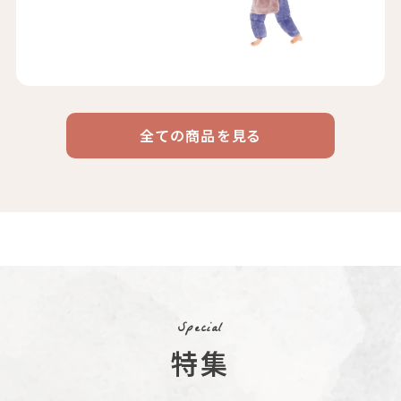
全ての商品を見る
ドリップ
ハワイ
リキッド
ケニア
エチオピア
コーヒー
コーヒー
コーヒー
豆・粉
コスタリカ
コロンビア
メキシコ
コーヒー生
デカフェ
茶茶茶
豆
Special
特集
ペルー
ブラジル
イエメン