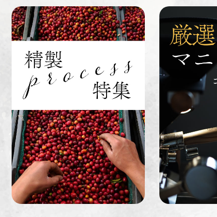
すてきな道
生活雑貨
福袋
具
インドネシ
グァテマラ
ホンジュラ
ア
ス
業務用
定期便
送料無料
ミャンマー
ルワンダ