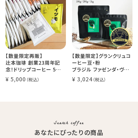
でお届け
デカフェ アイスコーヒー 1
本
【数量限定再販】
【数量限定】グランクリュコ
辻本珈琲 創業23周年記
ーヒー豆・粉
念！ドリップコーヒー 5種
ブラジル ファゼンダ・ヴァ
50杯セット
レ・ド・クリスタル（100g /
5,000
3,024
アニバーサリーブレンド（コ
200g / 1kg）
スタリカ ルワンダ メキシ
品種：カトゥカイ・アス
コ）
精製方法：ナチュラル
イツモブレンド ヨウソロー
焙煎度：浅煎り
ぱんじかん
COE Brazil Fazenda Val
期間限定 送料無料
Search coffee
あなたにぴったりの商品