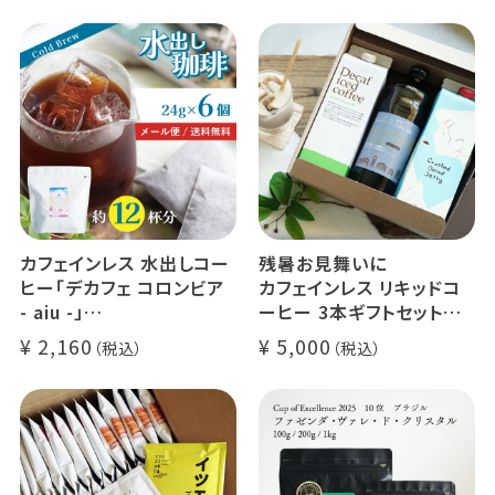
カフェインレス 水出しコー
残暑お見舞いに
ヒー「デカフェ コロンビア
カフェインレス リキッドコ
- aiu -」
ーヒー 3本ギフトセット
24g×6個（約12杯分）
クラッシュド デカフェ ゼリ
2,160
5,000
マウンテンウォータープロ
ー 1本
セス カフェインレスコーヒ
デカフェ オレベース【無
ー豆100%使用 メール便
糖】1本
でお届け
デカフェ アイスコーヒー 1
本