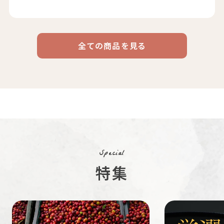
全ての商品を見る
ドリップ
ハワイ
リキッド
ケニア
エチオピア
コーヒー
コーヒー
コーヒー
豆・粉
コスタリカ
コロンビア
メキシコ
コーヒー生
デカフェ
茶茶茶
豆
Special
特集
ペルー
ブラジル
イエメン
すてきな道
生活雑貨
福袋
具