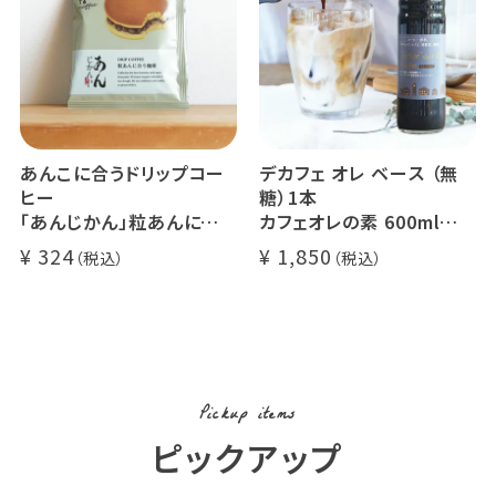
自家焙煎
あんこに合うドリップコー
デカフェ オレ ベース （無
ヒー
糖）1本
「あんじかん」粒あんに合う
カフェオレの素 600ml
珈琲 1杯分
瓶タイプ 4~5倍希釈 / 砂
324
1,850
糖不使用
カフェオレ / ソイオレ
カフェインレスコーヒー豆
使用 (l)
Pickup items
ピックアップ