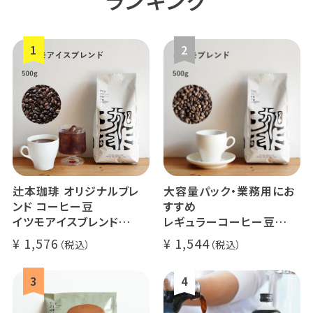
辻本珈琲 オリジナルブレ
大容量パック・業務用にお
ンド コーヒー豆
すすめ
イツモアイスブレンド
レギュラーコーヒー豆
500g
イツモブレンド 500g
1,576
1,544
アイスコーヒーにオススメ
大容量 毎日のコーヒーに
業務用 水出
煎りたて 新鮮コーヒー豆