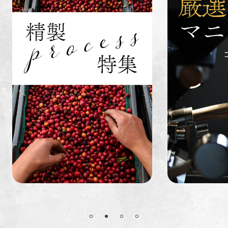
インドネシ
グァテマラ
ホンジュラ
ア
ス
業務用
定期便
送料無料
ミャンマー
ルワンダ