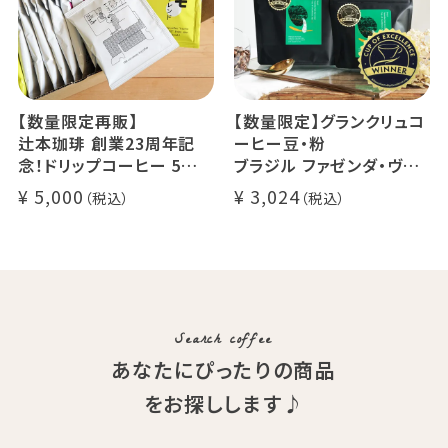
【数量限定再販】
【数量限定】グランクリュコ
辻本珈琲 創業23周年記
ーヒー豆・粉
念！ドリップコーヒー 5種
ブラジル ファゼンダ・ヴァ
50杯セット
レ・ド・クリスタル（100g /
5,000
3,024
アニバーサリーブレンド（コ
200g / 1kg）
スタリカ ルワンダ メキシ
品種：カトゥカイ・アス
コ）
精製方法：ナチュラル
イツモブレンド ヨウソロー
焙煎度：浅煎り
ぱんじかん
COE Brazil Fazenda Val
期間限定 送料無料
Search coffee
あなたにぴったりの商品
をお探しします♪