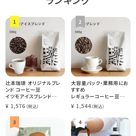
辻本珈琲 オリジナルブレ
大容量パック・業務用にお
ンド コーヒー豆
すすめ
イツモアイスブレンド
レギュラーコーヒー豆
500g
イツモブレンド 500g
1,576
1,544
アイスコーヒーにオススメ
大容量 毎日のコーヒーに
業務用 水出
煎りたて 新鮮コーヒー豆