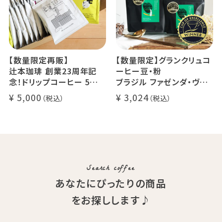
【数量限定再販】
【数量限定】グランクリュコ
辻本珈琲 創業23周年記
ーヒー豆・粉
念！ドリップコーヒー 5種
ブラジル ファゼンダ・ヴァ
50杯セット
レ・ド・クリスタル（100g /
5,000
3,024
アニバーサリーブレンド（コ
200g / 1kg）
スタリカ ルワンダ メキシ
品種：カトゥカイ・アス
コ）
精製方法：ナチュラル
イツモブレンド ヨウソロー
焙煎度：浅煎り
ぱんじかん
COE Brazil Fazenda Val
期間限定 送料無料
Search coffee
あなたにぴったりの商品
をお探しします♪