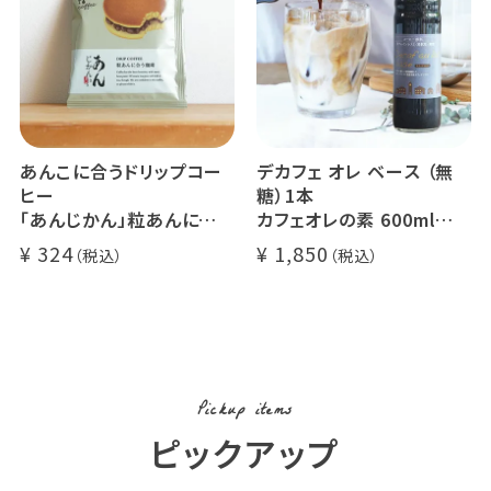
自家焙煎
あんこに合うドリップコー
デカフェ オレ ベース （無
ヒー
糖）1本
「あんじかん」粒あんに合う
カフェオレの素 600ml
珈琲 1杯分
瓶タイプ 4~5倍希釈 / 砂
324
1,850
糖不使用
カフェオレ / ソイオレ
カフェインレスコーヒー豆
使用 (l)
Pickup items
ピックアップ