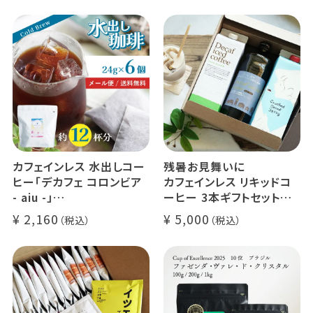
カフェインレス 水出しコー
残暑お見舞いに
ヒー「デカフェ コロンビア
カフェインレス リキッドコ
- aiu -」
ーヒー 3本ギフトセット
24g×6個（約12杯分）
クラッシュド デカフェ ゼリ
2,160
5,000
マウンテンウォータープロ
ー 1本
セス カフェインレスコーヒ
デカフェ オレベース【無
ー豆100%使用 メール便
糖】1本
でお届け
デカフェ アイスコーヒー 1
本