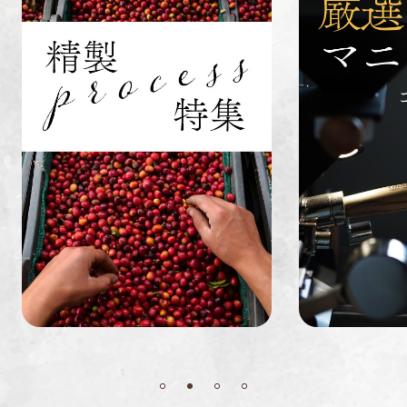
インドネシ
グァテマラ
ホンジュラ
ア
ス
業務用
定期便
送料無料
ミャンマー
ルワンダ