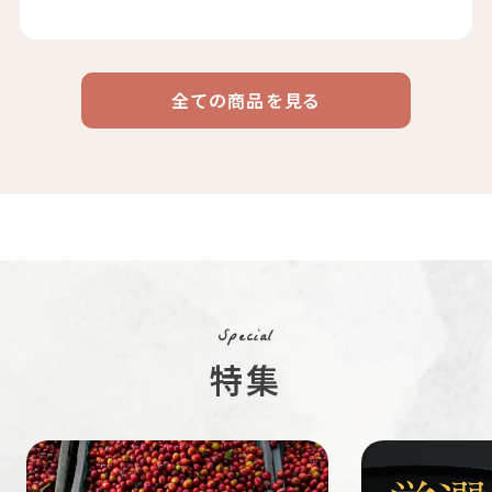
全ての商品を見る
ドリップ
ハワイ
リキッド
ケニア
エチオピア
コーヒー
コーヒー
コーヒー
豆・粉
コスタリカ
コロンビア
メキシコ
コーヒー生
デカフェ
茶茶茶
豆
Special
特集
ペルー
ブラジル
イエメン
すてきな道
生活雑貨
福袋
具