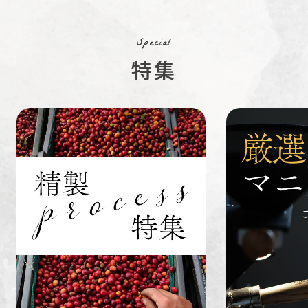
コーヒー生
デカフェ
茶茶茶
豆
Special
特集
ペルー
ブラジル
イエメン
すてきな道
生活雑貨
福袋
具
インドネシ
グァテマラ
ホンジュラ
ア
ス
業務用
定期便
送料無料
ミャンマー
ルワンダ