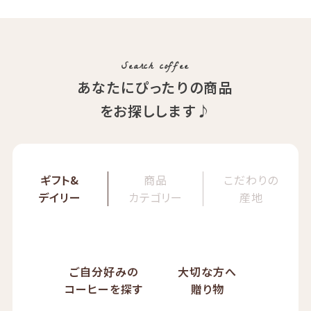
コ）
精製方法：ナチュラル
イツモブレンド ヨウソロー
焙煎度：浅煎り
ぱんじかん
COE Brazil Fazenda Val
期間限定 送料無料
Search coffee
あなたにぴったりの商品
をお探しします♪
ギフト&
商品
こだわりの
デイリー
カテゴリー
産地
ご自分好みの
大切な方へ
コーヒーを探す
贈り物