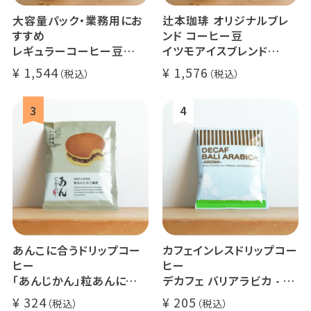
大容量パック・業務用にお
辻本珈琲 オリジナルブレ
すすめ
ンド コーヒー豆
レギュラーコーヒー豆
イツモアイスブレンド
イツモブレンド 500g
500g
1,544
1,576
アイスコーヒーにオススメ
大容量 毎日のコーヒーに
業務用 水出
煎りたて 新鮮コーヒー豆
自家焙煎
あんこに合うドリップコー
カフェインレスドリップコー
ヒー
ヒー
「あんじかん」粒あんに合う
デカフェ バリアラビカ - ア
珈琲 1杯分
ロナ - 1杯分
324
205