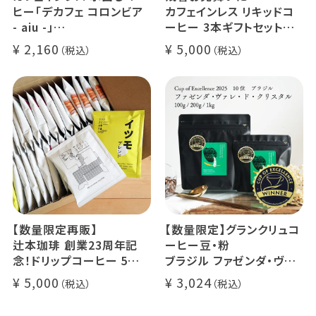
ヒー「デカフェ コロンビア
カフェインレス リキッドコ
- aiu -」
ーヒー 3本ギフトセット
24g×6個（約12杯分）
クラッシュド デカフェ ゼリ
2,160
5,000
マウンテンウォータープロ
ー 1本
セス カフェインレスコーヒ
デカフェ オレベース【無
ー豆100%使用 メール便
糖】1本
でお届け
デカフェ アイスコーヒー 1
本
【数量限定再販】
【数量限定】グランクリュコ
辻本珈琲 創業23周年記
ーヒー豆・粉
念！ドリップコーヒー 5種
ブラジル ファゼンダ・ヴァ
50杯セット
レ・ド・クリスタル（100g /
5,000
3,024
アニバーサリーブレンド（コ
200g / 1kg）
スタリカ ルワンダ メキシ
品種：カトゥカイ・アス