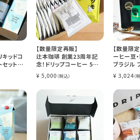
【数量限定再販】
【数量限定
リキッドコ
辻本珈琲 創業23周年記
ーヒー豆・
トセット
念！ドリップコーヒー 5種
ブラジル 
カフェ ゼリ
50杯セット
レ・ド・クリ
5,000
3,024
アニバーサリーブレンド
200g / 1
ース【無
（コスタリカ ルワンダ メキ
品種：カト
シコ）
精製方法：
コーヒー 1
イツモブレンド ヨウソロー
焙煎度：浅
ぱんじかん
COE Braz
期間限定 送料無料
Val