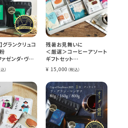
】グランクリュコ
残暑お見舞いに
粉
＜厳選＞コーヒーアソート
ファゼンダ・ヴァ
ギフトセット
スタル（100g /
リキッドコーヒー 2本 + ド
15,000
kg）
リップコーヒー 10種30杯
ゥカイ・アス
クラッシュドデカフェゼリ
ナチュラル
ー カリビアントレジャーブ
煎り
レンド
il Fazenda
グランクリュ スペシャルテ
ィ