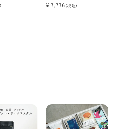
杯分
ヨウソロー
7,776
80杯セット