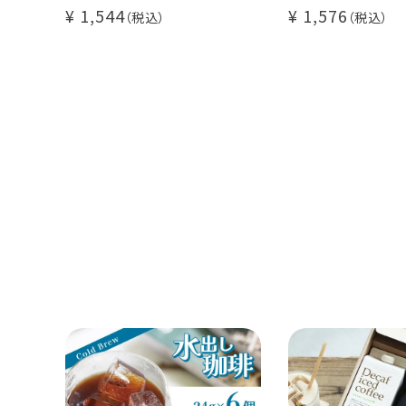
イツモブレンド 500g
500g
1,544
1,576
アイスコーヒー
大容量 毎日の
業務用 水出
煎りたて 新鮮
自家焙煎