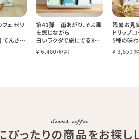
カフェ ゼリ
第41弾 雨あがり、そよ風
残暑お見
を感じながら
ドリップコ
 [ てんさい
白いラクダで旅にでる36
5種の味わ
 ]
杯ギフト
セット
6,480
3,850
コーヒー ノ
Qグレーダー厳選 スペシャ
送料無料
ルティコーヒー豆使用
く振ってお召
挽きたて充填の新鮮ドリッ
l)
プコーヒーギフト
Search coffee
にぴったりの商品
をお探し