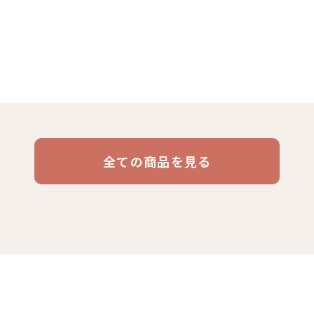
リキッド
ケニア
コーヒー豆・粉
エチオピア
コーヒー生豆
コスタリカ
コロン
デカフ
コーヒー
全ての商品を見る
ブラジル
イエメン
インドネシア
グァテ
活雑貨
福袋
業務用
定期