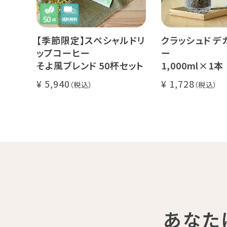
【季節限定】スペシャルドリ
クラッシュド デ
ップコーヒー
ー
そよ風ブレンド 50杯セット
1,000ml×1本
糖・食物繊維入り
5,940
1,728
カフェインレス 
ンカフェイン
飲むゼリー 良
し上がり下さい(
あなた