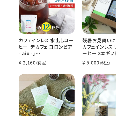
カフェインレス 水出しコー
残暑お見舞いに
ヒー「デカフェ コロンビア
カフェインレス 
- aiu -」
ーヒー 3本ギフ
24g×6個（約12杯分）
クラッシュド デ
2,160
5,000
マウンテンウォータープロ
ー 1本
セス カフェインレスコーヒ
デカフェ オレベ
ー豆100%使用 メール便
糖】1本
でお届け
デカフェ アイス
本