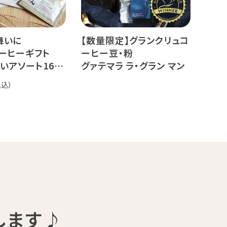
舞いに
【数量限定】グランクリュコ
ーヒーギフト
ーヒー豆・粉
いアソート16杯
グァテマラ ラ・グラン マン
サナ（80g / 160g / 800g）
品種：ゲイシャ
精製方法：エキゾチック ウ
ォッシュド
焙煎度：浅煎り 中深煎り
オーダー焙煎珈琲
19,440
します♪