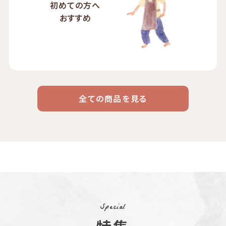
初めての方へ
おすすめ
全ての商品を見る
ドリップ
ハワイ
リキッド
ケニア
エチオピア
コーヒー
コーヒー
コーヒー
豆・粉
コスタリカ
コロンビア
メキシコ
コーヒー生
デカフェ
茶茶茶
豆
Special