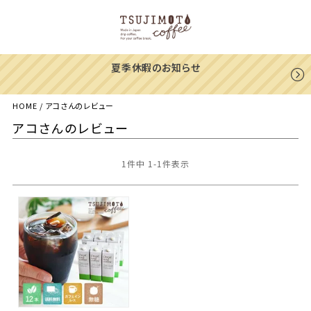
せ
一部地域への配送遅延のご案
HOME
アコさんのレビュー
アコさんのレビュー
1
件中
1
-
1
件表示