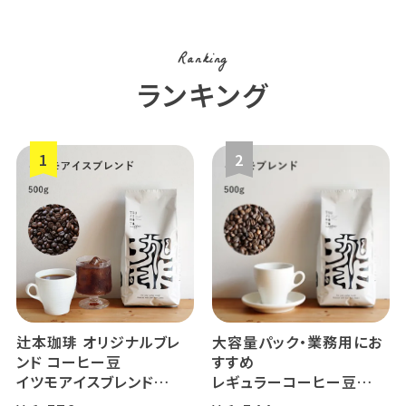
Ranking
ランキング
辻本珈琲 オリジナルブレ
大容量パック・業務用にお
ンド コーヒー豆
すすめ
イツモアイスブレンド
レギュラーコーヒー豆
500g
イツモブレンド 500g