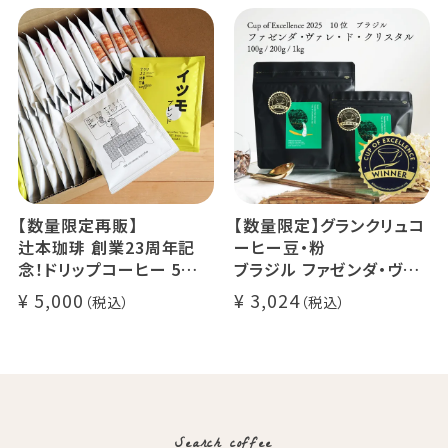
セス カフェインレスコーヒ
デカフェ オレベース【無
ー豆100%使用 メール便
糖】1本
でお届け
デカフェ アイスコーヒー 1
本
【数量限定再販】
【数量限定】グランクリュコ
辻本珈琲 創業23周年記
ーヒー豆・粉
念！ドリップコーヒー 5種
ブラジル ファゼンダ・ヴァ
50杯セット
レ・ド・クリスタル（100g /
5,000
3,024
アニバーサリーブレンド（コ
200g / 1kg）
スタリカ ルワンダ メキシ
品種：カトゥカイ・アス
コ）
精製方法：ナチュラル
イツモブレンド ヨウソロー
焙煎度：浅煎り
ぱんじかん
COE Brazil Fazenda Val
期間限定 送料無料
Search coffee