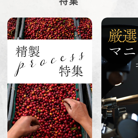
特集
ペルー
ブラジル
イエメン
すてきな道
生活雑貨
福袋
具
インドネシ
グァテマラ
ホンジュラ
ア
ス
業務用
定期便
送料無料
ミャンマー
ルワンダ