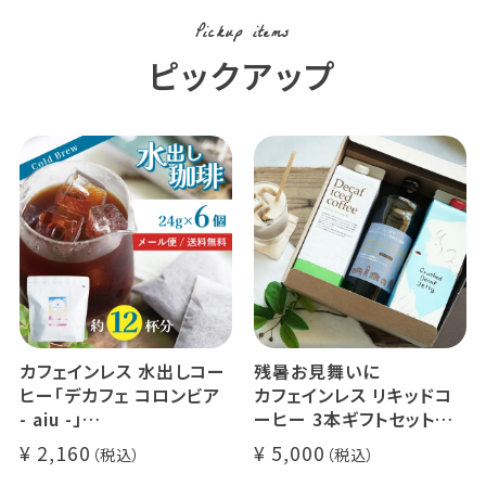
Pickup items
ピックアップ
カフェインレス 水出しコー
残暑お見舞いに
ヒー「デカフェ コロンビア
カフェインレス リキッドコ
- aiu -」
ーヒー 3本ギフトセット
24g×6個（約12杯分）
クラッシュド デカフェ ゼリ
2,160
5,000
マウンテンウォータープロ
ー 1本