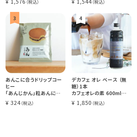
1,576
1,544
アイスコーヒーにオススメ
大容量 毎日のコーヒーに
業務用 水出
煎りたて 新鮮コーヒー豆
自家焙煎
あんこに合うドリップコー
デカフェ オレ ベース （無
ヒー
糖）1本
「あんじかん」粒あんに合う
カフェオレの素 600ml
珈琲 1杯分
瓶タイプ 4~5倍希釈 / 砂
324
1,850
糖不使用
カフェオレ / ソイオレ
カフェインレスコーヒー豆
使用 (l)