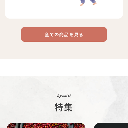
全ての商品を見る
ドリップ
ハワイ
リキッド
ケニア
エチオピア
コーヒー
コーヒー
コーヒー
豆・粉
コスタリカ
コロンビア
メキシコ
コーヒー生
デカフェ
茶茶茶
豆
Special
特集
ペルー
ブラジル
イエメン
すてきな道
生活雑貨
福袋