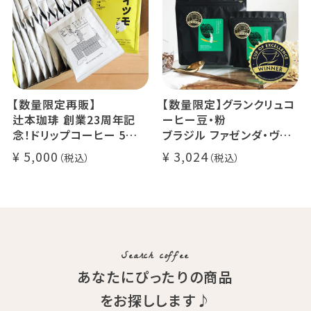
【数量限定再販】
【数量限定】グランクリュコ
辻本珈琲 創業23周年記
ーヒー豆・粉
念！ドリップコーヒー 5種
ブラジル ファゼンダ・ヴァ
50杯セット
レ・ド・クリスタル（100g /
5,000
3,024
アニバーサリーブレンド（コ
200g / 1kg）
スタリカ ルワンダ メキシ
品種：カトゥカイ・アス
コ）
精製方法：ナチュラル
イツモブレンド ヨウソロー
焙煎度：浅煎り
ぱんじかん
COE Brazil Fazenda Val
期間限定 送料無料
Search coffee
あなたにぴったりの商品
をお探しします♪