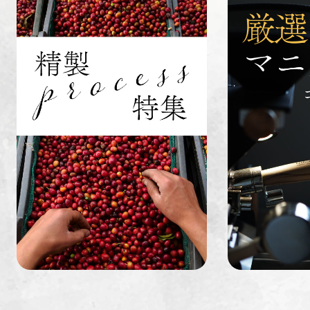
具
インドネシ
グァテマラ
ホンジュラ
ア
ス
業務用
定期便
送料無料
ミャンマー
ルワンダ