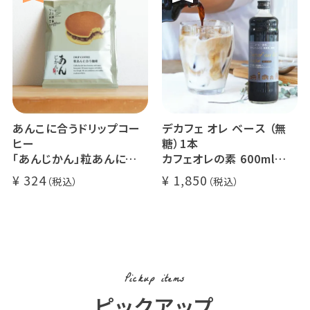
煎りたて 新鮮コーヒー豆
自家焙煎
あんこに合うドリップコー
デカフェ オレ ベース （無
ヒー
糖）1本
「あんじかん」粒あんに合う
カフェオレの素 600ml
珈琲 1杯分
瓶タイプ 4~5倍希釈 / 砂
324
1,850
糖不使用
カフェオレ / ソイオレ
カフェインレスコーヒー豆
使用 (l)
Pickup items
ピックアップ