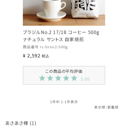
ブラジルNo.2 17/18 コーヒー 500g
ナチュラル サントス 自家焙煎
商品番号
rc-brno2-500g
¥
2,592
税込
5.00
1
件中
1
-
1
件表示
あさあさ
1