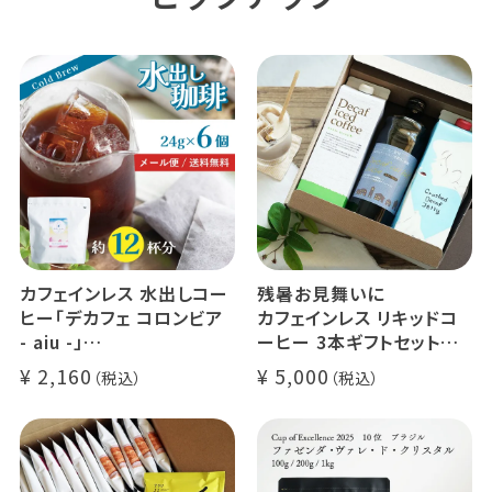
カフェインレス 水出しコー
残暑お見舞いに
ヒー「デカフェ コロンビア
カフェインレス リキッドコ
- aiu -」
ーヒー 3本ギフトセット
24g×6個（約12杯分）
クラッシュド デカフェ ゼリ
2,160
5,000
マウンテンウォータープロ
ー 1本
セス カフェインレスコーヒ
デカフェ オレベース【無
ー豆100%使用 メール便
糖】1本
でお届け
デカフェ アイスコーヒー 1
本