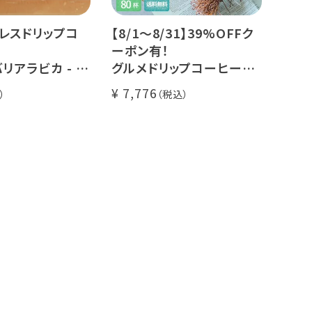
レスドリップコ
【8/1～8/31】39%OFFク
ーポン有！
リアラビカ - ア
グルメドリップコーヒー
杯分
ヨウソロー
7,776
80杯セット