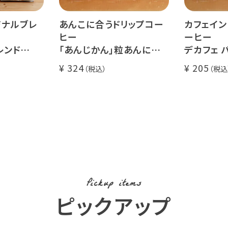
ジナルブレ
あんこに合うドリップコー
カフェイン
ヒー
ーヒー
レンド
「あんじかん」粒あんに合う
デカフェ バ
珈琲 1杯分
ロナ - 1
324
205
にオススメ
コーヒーに
コーヒー豆
Pickup items
ピックアップ