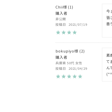
Chii
1
今
購入者
皆
非公開
香
投稿日
2021/07/19
bokupiyo
2
素
購入者
て
兵庫県
50代
女性
ん
投稿日
2021/04/29
(*