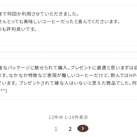
まで何回か利用させていただきました。

さんとっても美味しいコーヒーだったと喜んでくださいます。

りも評判良いです。
敵なパッケージに魅せられて購入。プレゼントに最適と思いまずは自
ます。なかなか特徴など表現が難しいコーヒーだけど、飲んではH
でいます。 プレゼントされて嫌な人はいないと思えた商品でした。
^^*)
12
件中
1
-
10
件表示
1
2