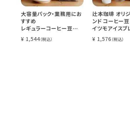
大容量パック・業務用にお
辻本珈琲 オリ
すすめ
ンド コーヒー豆
レギュラーコーヒー豆
イツモアイスブ
イツモブレンド 500g
500g
1,544
1,576
アイスコーヒー
大容量 毎日の
業務用 水出
煎りたて 新鮮
自家焙煎