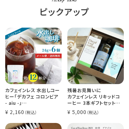
Pickup items
ピックアップ
カフェインレス 水出しコー
残暑お見舞いに
ヒー「デカフェ コロンビア
カフェインレス リキッドコ
- aiu -」
ーヒー 3本ギフトセット
24g×6個（約12杯分）
クラッシュド デカフェ ゼリ
2,160
5,000
マウンテンウォータープロ
ー 1本
セス カフェインレスコーヒ
デカフェ オレベース【無
ー豆100%使用 メール便
糖】1本