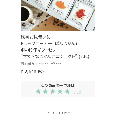
残暑お見舞いに
ドリップコーヒー「ぱんじかん」
4種40杯ギフトセット
“すてきなじかんプロジェクト” (sdc)
商品番号
panjikan40pset
¥
8,640
税込
5.00
1
件中
1
-
1
件表示