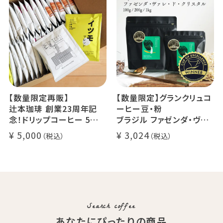
でお届け
デカフェ アイスコーヒー 1
本
【数量限定再販】
【数量限定】グランクリュコ
辻本珈琲 創業23周年記
ーヒー豆・粉
念！ドリップコーヒー 5種
ブラジル ファゼンダ・ヴァ
50杯セット
レ・ド・クリスタル（100g /
5,000
3,024
アニバーサリーブレンド（コ
200g / 1kg）
スタリカ ルワンダ メキシ
品種：カトゥカイ・アス
コ）
精製方法：ナチュラル
イツモブレンド ヨウソロー
焙煎度：浅煎り
ぱんじかん
COE Brazil Fazenda Val
期間限定 送料無料
Search coffee
あなたにぴったりの商品