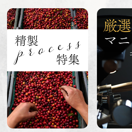
すてきな道
生活雑貨
福袋
具
インドネシ
グァテマラ
ホンジュラ
ア
ス
業務用
定期便
送料無料
ミャンマー
ルワンダ