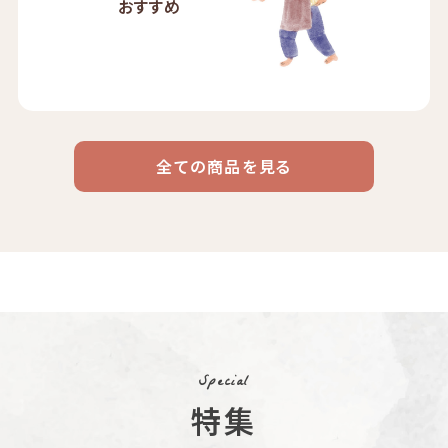
おすすめ
全ての商品を見る
ドリップ
ハワイ
リキッド
ケニア
エチオピア
コーヒー
コーヒー
コーヒー
豆・粉
コスタリカ
コロンビア
メキシコ
コーヒー生
デカフェ
茶茶茶
豆
Special
特集
ペルー
ブラジル
イエメン