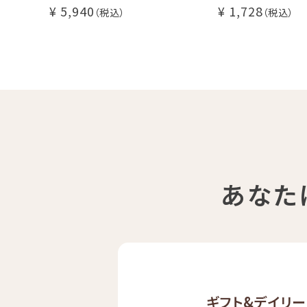
糖・食物繊維入り
5,940
1,728
カフェインレス 
ンカフェイン
飲むゼリー 良
し上がり下さい(
あなた
ギフト&
デイリー