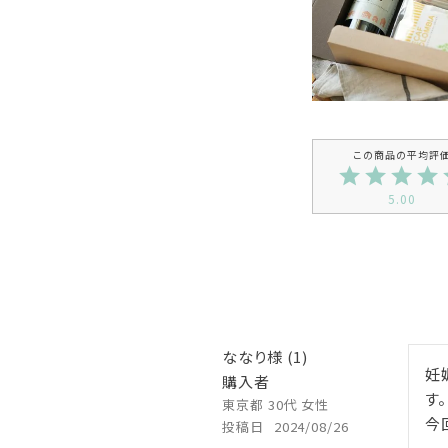
5.00
ななり
1
妊
購入者
す。

東京都
30代
女性
今
投稿日
2024/08/26