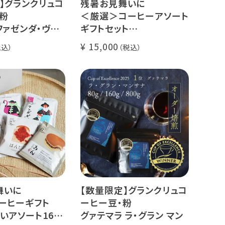
】グランクリュコ
残暑お見舞いに
粉
＜厳選＞コーヒーアソート
ファゼンダ・ヴァ
ギフトセット
スタル（100g /
リキッドコーヒー 2本 + ド
15,000
kg）
リップコーヒー 10種30杯
ゥカイ・アス
クラッシュドデカフェゼリ
ナチュラル
ー カリビアントレジャーブ
煎り
レンド
il Fazenda
グランクリュ スペシャルテ
ィ
舞いに
【数量限定】グランクリュコ
ーヒーギフト
ーヒー豆・粉
いアソート16杯
グァテマラ ラ・グラン マン