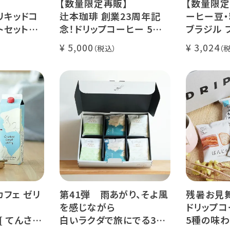
【数量限定再販】
【数量限定
リキッドコ
辻本珈琲 創業23周年記
ーヒー豆・
トセット
念！ドリップコーヒー 5種
ブラジル 
カフェ ゼリ
50杯セット
レ・ド・クリ
5,000
3,024
アニバーサリーブレンド
200g / 1
ース【無
（コスタリカ ルワンダ メキ
品種：カト
シコ）
精製方法：
コーヒー 1
イツモブレンド ヨウソロー
焙煎度：浅
ぱんじかん
COE Braz
期間限定 送料無料
Val
カフェ ゼリ
第41弾 雨あがり、そよ風
残暑お見
を感じながら
ドリップコ
 [ てんさい
白いラクダで旅にでる36
5種の味わ