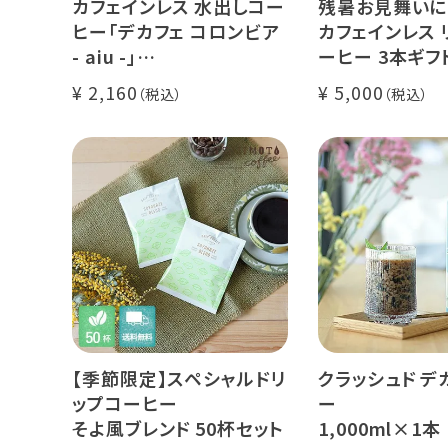
カフェインレス 水出しコー
残暑お見舞いに
ヒー「デカフェ コロンビア
カフェインレス 
- aiu -」
ーヒー 3本ギフ
24g×6個（約12杯分）
クラッシュド デ
2,160
5,000
マウンテンウォータープロ
ー 1本
セス カフェインレスコーヒ
デカフェ オレベ
ー豆100%使用 メール便
糖】1本
でお届け
デカフェ アイス
本
【季節限定】スペシャルドリ
クラッシュド デ
ップコーヒー
ー
そよ風ブレンド 50杯セット
1,000ml×1本