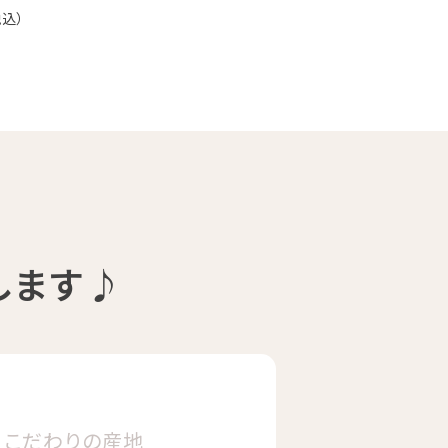
サナ（80g / 160g / 800g）
品種：ゲイシャ
精製方法：エキゾチック ウ
ォッシュド
焙煎度：浅煎り 中深煎り
オーダー焙煎珈琲
19,440
します♪
こだわりの
産地