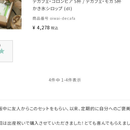
デカフェ・コロンビア 5杯 / デカフェ・モカ 5杯
かき氷シロップ (dl)
商品番号
oiwai-decafa
¥
4,278
税込
4
件中
1
-
4
件表示
娠中に友人からこのセットをもらい、以来、定期的に自分へのご褒
回は出産祝いで購入させていただきました！とても喜んでもらえまし