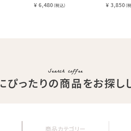
 ]
杯ギフト
セット
6,480
3,850
コーヒー ノ
Qグレーダー厳選 スペシャ
送料無料
ルティコーヒー豆使用
く振ってお召
挽きたて充填の新鮮ドリッ
l)
プコーヒーギフト
Search coffee
にぴったりの商品
をお探し
商品
カテゴリー