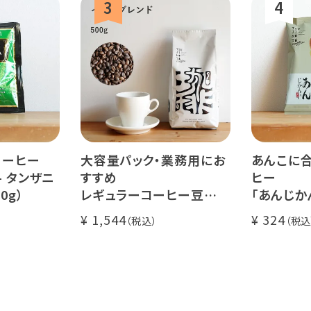
コーヒー
大容量パック・業務用にお
あんこに合
- タンザニ
すすめ
ヒー
0g）
レギュラーコーヒー豆
「あんじか
イツモブレンド 500g
珈琲 1杯
1,544
324