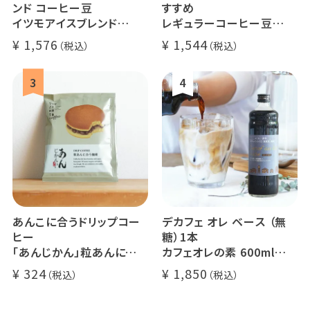
ンド コーヒー豆
すすめ
イツモアイスブレンド
レギュラーコーヒー豆
500g
イツモブレンド 500g
1,576
1,544
アイスコーヒーにオススメ
大容量 毎日のコーヒーに
業務用 水出
煎りたて 新鮮コーヒー豆
自家焙煎
あんこに合うドリップコー
デカフェ オレ ベース （無
ヒー
糖）1本
「あんじかん」粒あんに合う
カフェオレの素 600ml
珈琲 1杯分
瓶タイプ 4~5倍希釈 / 砂
324
1,850
糖不使用
カフェオレ / ソイオレ