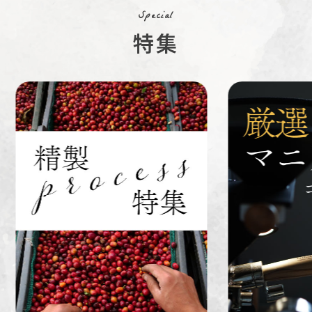
Special
特集
ペルー
ブラジル
イエメン
すてきな道
生活雑貨
福袋
具
インドネシ
グァテマラ
ホンジュラ
ア
ス
業務用
定期便
送料無料
ミャンマー
ルワンダ