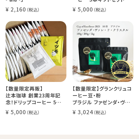
24g×6個（約12杯分）
クラッシュド デカフェ ゼリ
2,160
5,000
マウンテンウォータープロ
ー 1本
セス カフェインレスコーヒ
デカフェ オレベース【無
ー豆100%使用 メール便
糖】1本
でお届け
デカフェ アイスコーヒー 1
本
【数量限定再販】
【数量限定】グランクリュコ
辻本珈琲 創業23周年記
ーヒー豆・粉
念！ドリップコーヒー 5種
ブラジル ファゼンダ・ヴァ
50杯セット
レ・ド・クリスタル（100g /
5,000
3,024
アニバーサリーブレンド（コ
200g / 1kg）
スタリカ ルワンダ メキシ
品種：カトゥカイ・アス
コ）
精製方法：ナチュラル
イツモブレンド ヨウソロー
焙煎度：浅煎り