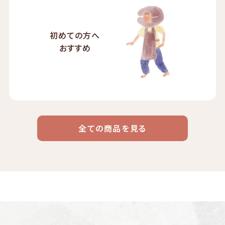
初めての方へ
おすすめ
全ての商品を見る
ドリップ
ハワイ
リキッド
ケニア
エチオピア
コーヒー
コーヒー
コーヒー
豆・粉
コスタリカ
コロンビア
メキシコ
コーヒー生
デカフェ
茶茶茶
豆