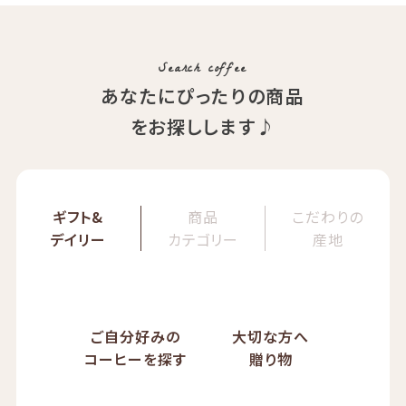
イツモブレンド ヨウソロー
焙煎度：浅煎り
ぱんじかん
COE Brazil Fazenda Val
期間限定 送料無料
Search coffee
あなたにぴったりの商品
をお探しします♪
ギフト&
商品
こだわりの
デイリー
カテゴリー
産地
ご自分好みの
大切な方へ
コーヒーを探す
贈り物