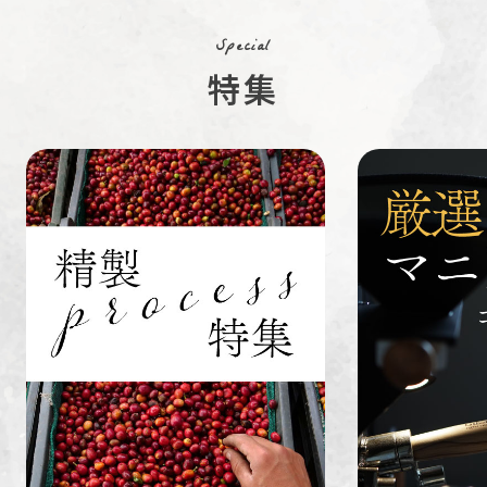
豆
Special
特集
ペルー
ブラジル
イエメン
すてきな道
生活雑貨
福袋
具
インドネシ
グァテマラ
ホンジュラ
ア
ス
業務用
定期便
送料無料
ミャンマー
ルワンダ