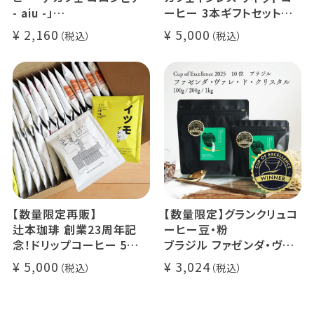
- aiu -」
ーヒー 3本ギフトセット
24g×6個（約12杯分）
クラッシュド デカフェ ゼリ
2,160
5,000
マウンテンウォータープロ
ー 1本
セス カフェインレスコーヒ
デカフェ オレベース【無
ー豆100%使用 メール便
糖】1本
でお届け
デカフェ アイスコーヒー 1
本
【数量限定再販】
【数量限定】グランクリュコ
辻本珈琲 創業23周年記
ーヒー豆・粉
念！ドリップコーヒー 5種
ブラジル ファゼンダ・ヴァ
50杯セット
レ・ド・クリスタル（100g /
5,000
3,024
アニバーサリーブレンド（コ
200g / 1kg）
スタリカ ルワンダ メキシ
品種：カトゥカイ・アス
コ）
精製方法：ナチュラル