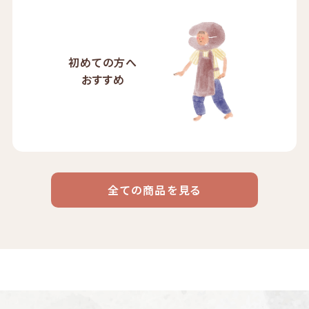
初めての方へ
おすすめ
全ての商品を見る
ドリップ
ハワイ
リキッド
ケニア
エチオピア
コーヒー
コーヒー
コーヒー
豆・粉
コスタリカ
コロンビア
メキシコ
コーヒー生
デカフェ
茶茶茶