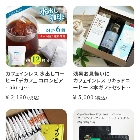
カフェインレス 水出しコー
残暑お見舞いに
ヒー「デカフェ コロンビア
カフェインレス リキッドコ
- aiu -」
ーヒー 3本ギフトセット
24g×6個（約12杯分）
クラッシュド デカフェ ゼリ
2,160
5,000
マウンテンウォータープロ
ー 1本
セス カフェインレスコーヒ
デカフェ オレベース【無
ー豆100%使用 メール便
糖】1本
でお届け
デカフェ アイスコーヒー 1
本