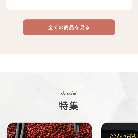
全ての商品を見る
ドリップ
ハワイ
リキッド
ケニア
エチオピア
コーヒー
コーヒー
コーヒー
豆・粉
コスタリカ
コロンビア
メキシコ
コーヒー生
デカフェ
茶茶茶
豆
Special
特集
ペルー
ブラジル
イエメン
すてきな道
生活雑貨
福袋
具