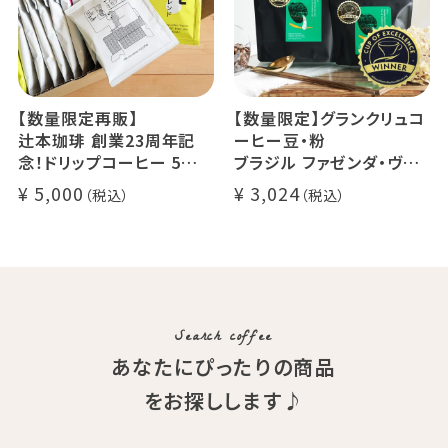
【数量限定再販】
【数量限定】グランクリュコ
辻本珈琲 創業23周年記
ーヒー豆・粉
念！ドリップコーヒー 5種
ブラジル ファゼンダ・ヴァ
50杯セット
レ・ド・クリスタル（100g /
5,000
3,024
アニバーサリーブレンド（コ
200g / 1kg）
スタリカ ルワンダ メキシ
品種：カトゥカイ・アス
コ）
精製方法：ナチュラル
イツモブレンド ヨウソロー
焙煎度：浅煎り
ぱんじかん
COE Brazil Fazenda Val
期間限定 送料無料
Search coffee
あなたにぴったりの商品
をお探しします♪