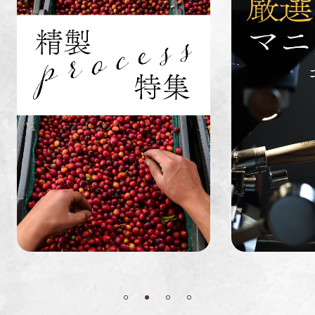
インドネシ
グァテマラ
ホンジュラ
ア
ス
業務用
定期便
送料無料
ミャンマー
ルワンダ