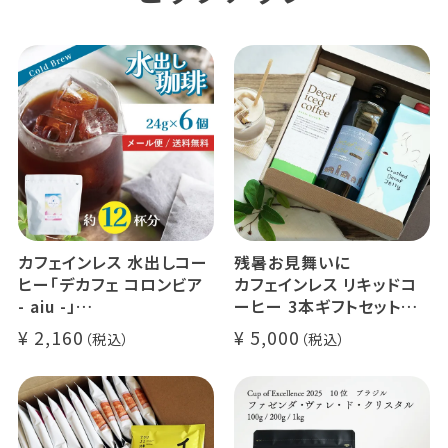
カフェインレス 水出しコー
残暑お見舞いに
ヒー「デカフェ コロンビア
カフェインレス リキッドコ
- aiu -」
ーヒー 3本ギフトセット
24g×6個（約12杯分）
クラッシュド デカフェ ゼリ
2,160
5,000
マウンテンウォータープロ
ー 1本
セス カフェインレスコーヒ
デカフェ オレベース【無
ー豆100%使用 メール便
糖】1本
でお届け
デカフェ アイスコーヒー 1
本