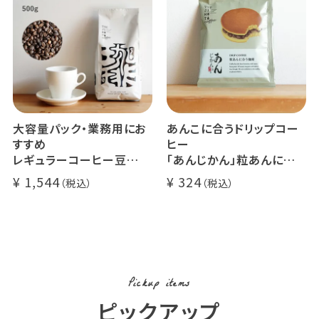
大容量パック・業務用にお
あんこに合うドリップコー
すすめ
ヒー
レギュラーコーヒー豆
「あんじかん」粒あんに合う
イツモブレンド 500g
珈琲 1杯分
1,544
324
Pickup items
ピックアップ