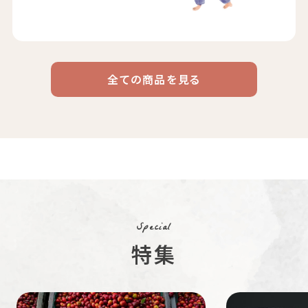
全ての商品を見る
ドリップ
ハワイ
リキッド
ケニア
エチオピア
コーヒー
コーヒー
コーヒー
豆・粉
コスタリカ
コロンビア
メキシコ
コーヒー生
デカフェ
茶茶茶
豆
Special
特集
ペルー
ブラジル
イエメン
すてきな道
生活雑貨
福袋