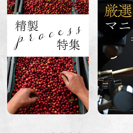
具
インドネシ
グァテマラ
ホンジュラ
ア
ス
業務用
定期便
送料無料
ミャンマー
ルワンダ