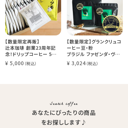
【数量限定再販】
【数量限定】グランクリュコ
辻本珈琲 創業23周年記
ーヒー豆・粉
念！ドリップコーヒー 5種
ブラジル ファゼンダ・ヴァ
50杯セット
レ・ド・クリスタル（100g /
5,000
3,024
アニバーサリーブレンド（コ
200g / 1kg）
スタリカ ルワンダ メキシ
品種：カトゥカイ・アス
コ）
精製方法：ナチュラル
イツモブレンド ヨウソロー
焙煎度：浅煎り
ぱんじかん
COE Brazil Fazenda Val
期間限定 送料無料
Search coffee
あなたにぴったりの商品
をお探しします♪