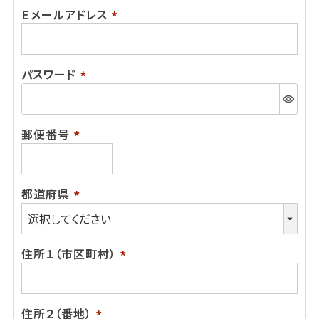
Ｅメールアドレス
(必
須)
パスワード
(必
須)
郵便番号
(必
須)
都道府県
(必
須)
住所１（市区町村）
(必
須)
住所２（番地）