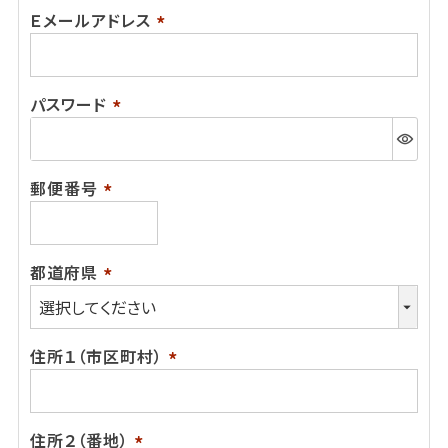
Ｅメールアドレス
(必
須)
パスワード
(必
須)
郵便番号
(必
須)
都道府県
(必
須)
住所１（市区町村）
(必
須)
住所２（番地）