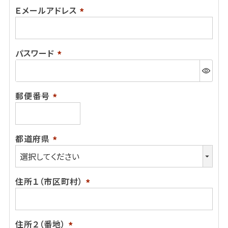
Ｅメールアドレス
(必
須)
パスワード
(必
須)
郵便番号
(必
須)
都道府県
(必
須)
住所１（市区町村）
(必
須)
住所２（番地）