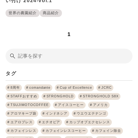
い付け 2024-vol.1
世界の農園紹介
商品紹介
1
タグ
8周年
comandante
Cup of Excellence
JCRC
STAFFおすすめ
STRONGHOLD
STRONGHOLD S8X
TSUJIMOTOCOFFEE
アイスコーヒー
アメリカ
アロマキープ袋
インドネシア
ウエウエテナンゴ
エアロプレス
エチオピア
カップオブエクセレンス
カフェインレス
カフェインレスコーヒー
カフェイン除去