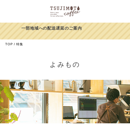
延のご案内
【39%OFF】ヨウソ
ありがとうキャンペー
TOP
特集
よみもの