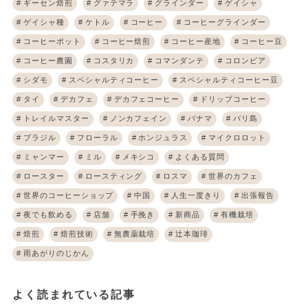
ギーセン焙煎
グァテマラ
グラインダー
ゲイシャ
ゲイシャ種
ケトル
コーヒー
コーヒーグラインダー
コーヒーポット
コーヒー焙煎
コーヒー産地
コーヒー豆
コーヒー農園
コスタリカ
コマンダンテ
コロンビア
シダモ
スペシャルティコーヒー
スペシャルティコーヒー豆
タイ
デカフェ
デカフェコーヒー
ドリップコーヒー
トレイルマスター
ノンカフェイン
パナマ
バリ島
ブラジル
フローラル
ホンジュラス
マイクロロット
ミャンマー
ミル
メキシコ
よくある質問
ロースター
ロースティング
ロスマ
世界のカフェ
世界のコーヒーショップ
中国
人生一度きり
出張報告
夜でも飲める
店舗
手挽き
新商品
有機栽培
焙煎
焙煎技術
無農薬栽培
辻本珈琲
雨あがりのじかん
よく読まれている記事