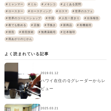
ミャンマー
ミル
メキシコ
よくある質問
ロースター
ロースティング
ロスマ
世界のカフェ
世界のコーヒーショップ
中国
人生一度きり
出張報告
夜でも飲める
店舗
手挽き
新商品
有機栽培
焙煎
焙煎技術
無農薬栽培
辻本珈琲
雨あがりのじかん
よく読まれている記事
2019.01.12
ハワイ在住のＱグレーダーからレ
ビュー
2025.03.21