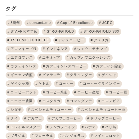
タグ
8周年
comandante
Cup of Excellence
JCRC
STAFFおすすめ
STRONGHOLD
STRONGHOLD S8X
TSUJIMOTOCOFFEE
アイスコーヒー
アメリカ
アロマキープ袋
インドネシア
ウエウエテナンゴ
エアロプレス
エチオピア
カップオブエクセレンス
カフェインレス
カフェインレスコーヒー
カフェイン除去
ギーセン焙煎
グァテマラ
グラインダー
ゲイシャ
ゲイシャ種
ケトル
コーヒー
コーヒーグラインダー
コーヒーポット
コーヒー焙煎
コーヒー産地
コーヒー豆
コーヒー農園
コスタリカ
コマンダンテ
コロンビア
シダモ
スペシャルティコーヒー
スペシャルティコーヒー豆
タイ
デカフェ
デカフェコーヒー
ドリップコーヒー
トレイルマスター
ノンカフェイン
パナマ
バリ島
ブラジル
フローラル
ホンジュラス
マイクロロット