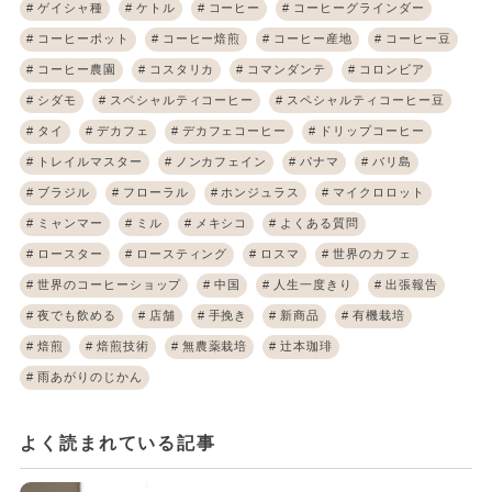
ゲイシャ種
ケトル
コーヒー
コーヒーグラインダー
コーヒーポット
コーヒー焙煎
コーヒー産地
コーヒー豆
コーヒー農園
コスタリカ
コマンダンテ
コロンビア
シダモ
スペシャルティコーヒー
スペシャルティコーヒー豆
タイ
デカフェ
デカフェコーヒー
ドリップコーヒー
トレイルマスター
ノンカフェイン
パナマ
バリ島
ブラジル
フローラル
ホンジュラス
マイクロロット
ミャンマー
ミル
メキシコ
よくある質問
ロースター
ロースティング
ロスマ
世界のカフェ
世界のコーヒーショップ
中国
人生一度きり
出張報告
夜でも飲める
店舗
手挽き
新商品
有機栽培
焙煎
焙煎技術
無農薬栽培
辻本珈琲
雨あがりのじかん
よく読まれている記事