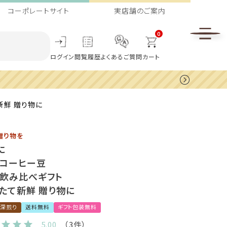
コーポレートサイト
実店舗のご案内
0
ログイン
閲覧履歴
よくあるご質問
カート
新鮮 贈り物に
贈り物を
に
ィコーヒー豆
g 飲み比べギフト
たて新鮮 贈り物に
深煎り
送料無料
ギフト包装無料
5.00
（3件）