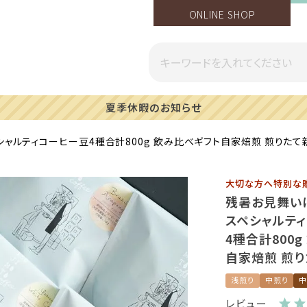
ONLINE SHOP
一部地域への配送遅延のご案内
ャルティコーヒー豆4種合計800g 飲み比べギフト自家焙煎 煎りたて
大切な方へ特別な
残暑お見舞い
スペシャルテ
4種合計800
自家焙煎 煎り
浅煎り
中煎り
中
レビュー