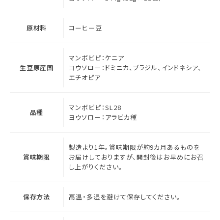
原材料
コーヒー豆
マンボビピ：ケニア
生豆原産国
ヨウソロー：ドミニカ、ブラジル、インドネシア、
エチオピア
マンボビピ：SL28
品種
ヨウソロー：アラビカ種
製造より1年。賞味期限が約9カ月あるものを
賞味期限
お届けしておりますが、開封後はお早めにお召
し上がりください。
保存方法
高温・多湿を避けて保存してください。