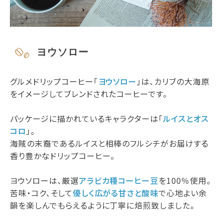
ヨウソロー
グルメドリップコーヒー「
ヨウソロー
」は、カリブの大海原
をイメージしてブレンドされたコーヒーです。
パッケージに描かれているキャラクターは「
ルイスとオス
コロ
」。
海賊の末裔であるルイスと相棒のフルシチがお届けする
香り豊かなドリップコーヒー。
ヨウソローは、厳選
アラビカ種コーヒー豆
を100％使用。
苦味・コク、そして
優しく広がる甘さと酸味
で心地よい余
韻を楽しんでもらえるように丁寧に焙煎致しました。