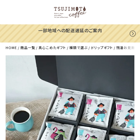
一部地域への配送遅延のご案内
HOME
商品一覧
真心こめたギフト
種類で選ぶ
ドリップギフト
残暑お見舞いに