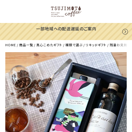
一部地域への配送遅延のご案内
HOME
商品一覧
真心こめたギフト
種類で選ぶ
リキッドギフト
残暑お見舞いに