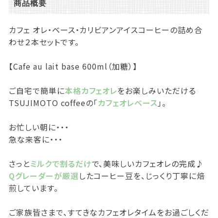
商品概要
カフェ オレ・ベース・カリビアンアイスコーヒーの詰め合
わせ２本セットです。
【Cafe au lait base 600ml（加糖）】
ご自宅で簡単に
本格カフェオレ
をお楽しみいただける
TSUJIMOTO coffeeの「
カフェオレベース
」。
お忙しい朝に・・・
急な来客に・・・
さっと
ミルクで割るだけ
で、美味しいカフェオレの完成♪
Qグレーダーが厳選
したコーヒー豆を、じっくり丁寧に焙
煎しています。
ご家族皆さまで、すてきなカフェオレタイムをお過ごしくだ