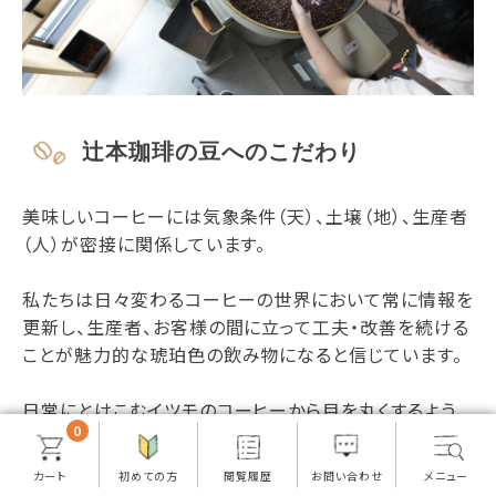
辻本珈琲の豆へのこだわり
美味しいコーヒーには気象条件（天）、土壌（地）、生産者
（人）が密接に関係しています。
私たちは日々変わるコーヒーの世界において常に情報を
更新し、生産者、お客様の間に立って工夫・改善を続ける
ことが魅力的な琥珀色の飲み物になると信じています。
日常にとけこむイツモのコーヒーから目を丸くするよう
0
な飛び切り綺麗なフレーバーを有するスペシャルティコ
ーヒー。