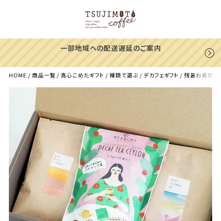
一部地域への配送遅延のご案内
HOME
商品一覧
真心こめたギフト
種類で選ぶ
デカフェギフト
残暑お見舞いに